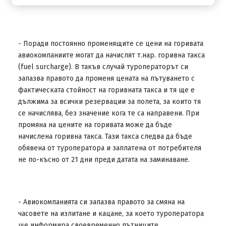
изчисляване на програмата EUR/USD e
1 = 1,14
.
- Поради постоянно променящите се цени на горивата
авиокомпаниите могат да начислят т.нар. горивна такса
(fuel surcharge). В такъв случай туроператорът си
запазва правото да променя цената на пътуването с
фактическата стойност на горивната такса и тя ще е
дължима за всички резервации за полета, за които тя
се начислява, без значение кога те са направени. При
промяна на цените на горивата може да бъде
начислена горивна такса. Тази такса следва да бъде
обявена от туроператора и заплатена от потребителя
не по-късно от 21 дни преди датата на заминаване.
- Авиокомпанията си запазва правото за смяна на
часовете на излитане и кацане, за което туроператора
ще информира своевременно пътниците.