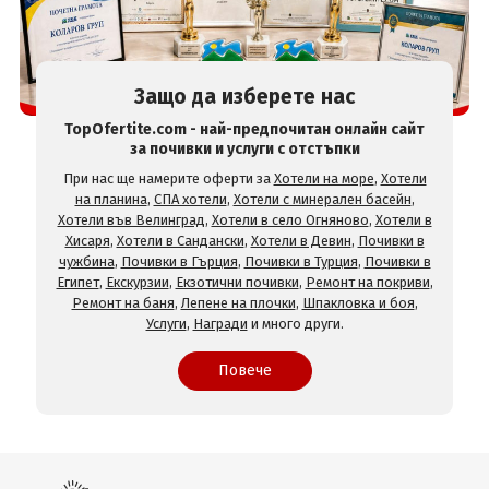
Защо да изберете нас
TopOfertite.com - най-предпочитан онлайн сайт
за почивки и услуги с отстъпки
При нас ще намерите оферти за
Хотели на море
,
Хотели
на планина
,
СПА хотели
,
Хотели с минерален басейн
,
Хотели във Велинград
,
Хотели в село Огняново
,
Хотели в
Хисаря
,
Хотели в Сандански
,
Хотели в Девин
,
Почивки в
чужбина
,
Почивки в Гърция
,
Почивки в Турция
,
Почивки в
Египет
,
Екскурзии
,
Екзотични почивки
,
Ремонт на покриви
,
Ремонт на баня
,
Лепене на плочки
,
Шпакловка и боя
,
Услуги
,
Награди
и много други.
Повече