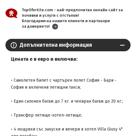
TopOfertite.com - най-предпочитан онлайн сайт за
почивки и услуги с отстъпки!
Благодарим на нашите клиенти и партньори
за доверието!
Допълнителна информация
Цената е в евро и включва:
• Самолетен билет с чартърен полет София - Бари -
София и включени летищни такси;
• Един салонен багаж до 7 кг. и чекиран багаж до 20 кг.;
• Трансфер летище-хотел-летище;
• 4 нощувки със закуски и вечери в хотел Villa Giusy 4*