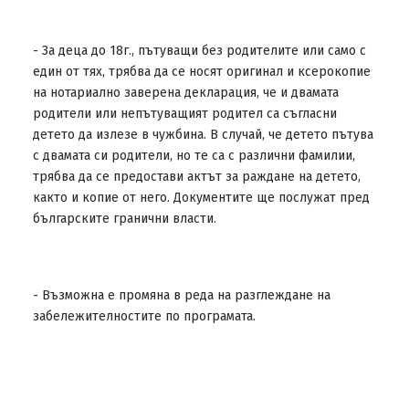
- За деца до 18г., пътуващи без родителите или само с
един от тях, трябва да се носят оригинал и ксерокопие
на нотариално заверена декларация, че и двамата
родители или непътуващият родител са съгласни
детето да излезе в чужбина. В случай, че детето пътува
с двамата си родители, но те са с различни фамилии,
трябва да се предостави актът за раждане на детето,
както и копие от него. Документите ще послужат пред
българските гранични власти.
- Възможна е промяна в реда на разглеждане на
забележителностите по програмата.