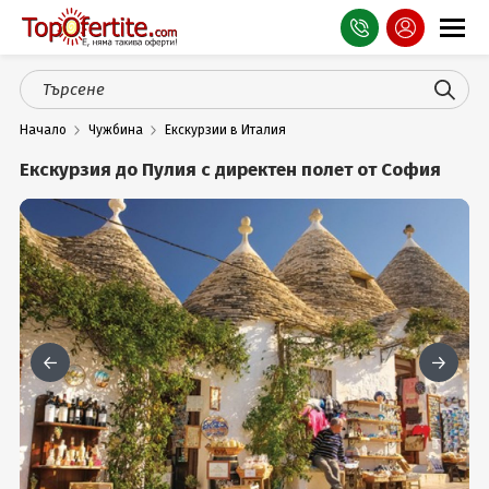
Оферти
Начало
Чужбина
Екскурзии в Италия
СПА
Екскурзия до Пулия с директен полет от София
Планина
Море
Чужбина
Празници
Турция
Гърция
Услуги