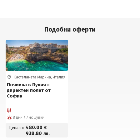
Подобни оферти
Кастеланета Марина, Италия
Почивка в Пулия с
директен полет от
София
8 дни / 7 нощувки
480
.00
€
Цена от:
938
.80
лв.