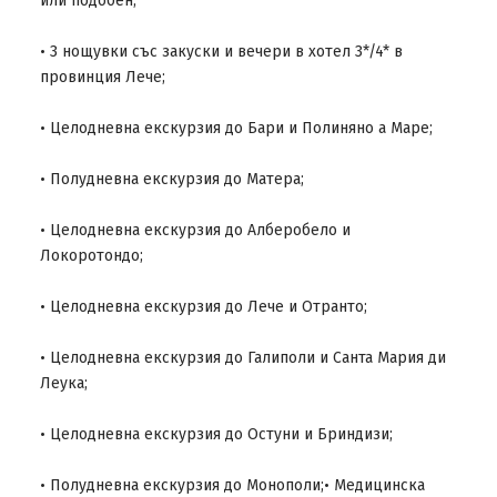
или подобен;
• 3 нощувки със закуски и вечери в хотел 3*/4* в
провинция Лече;
• Целодневна екскурзия до Бари и Полиняно а Маре;
• Полудневна екскурзия до Матера;
• Целодневна екскурзия до Алберобело и
Локоротондо;
• Целодневна екскурзия до Лече и Отранто;
• Целодневна екскурзия до Галиполи и Санта Мария ди
Леука;
• Целодневна екскурзия до Остуни и Бриндизи;
• Полудневна екскурзия до Монополи;• Медицинска