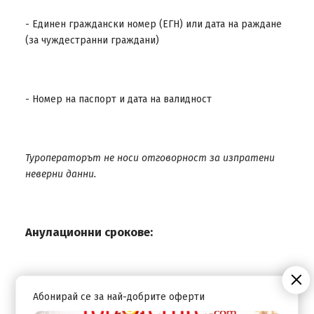
- Единен граждански номер (ЕГН) или дата на раждане
(за чуждестранни граждани)
- Номер на паспорт и дата на валидност
Туроператорът не носи отговорност за изпратени
неверни данни.
Анулационни срокове:
Анулация 59 – 31 дни преди пътуването: Неустойка в
Абонирай се за най-добрите оферти
размер на депозита (минимум 30% от цената на