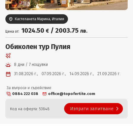
Вход
Кастеланета Марина, Италия
1024
.50
/
2003
.75
€
лв.
Цена от:
Обиколен тур Пулия
8 дни / 7 нощувки
31.08.2026 г.,
07.09.2026 г.,
14.09.2026 г.,
21.09.2026 г.
За въпроси и съдействие
0884 222 038
office@topofertite.com
Изпрати запитване
Код на оферта: 53848