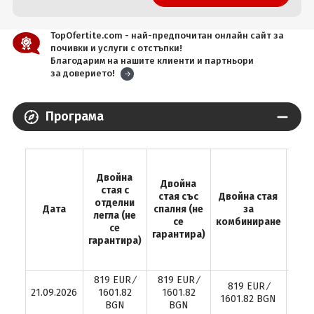
TopOfertite.com - най-предпочитан онлайн сайт за
почивки и услуги с отстъпки!
Благодарим на нашите клиенти и партньори
за доверието!
Програма
Доп
легл
Двойна
Двойна
ста
стая с
стая със
Двойна стая
до
отделни
Дата
спалня (не
за
(л
легла (не
се
комбиниране
раз
се
гарантира)
гарантира)
ос
819 EUR ∕
819 EUR ∕
819 EUR ∕
8
21.09.2026
1601.82
1601.82
1601.82 BGN
16
BGN
BGN