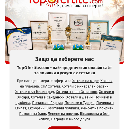
Защо да изберете нас
TopOfertite.com - най-предпочитан онлайн сайт
за почивки и услуги с отстъпки
При нас ще намерите оферти за
Хотели на море
,
Хотели
на планина
,
СПА хотели
,
Хотели с минерален басейн
,
Хотели във Велинград
,
Хотели в село Огняново
,
Хотели в
Хисаря
,
Хотели в Сандански
,
Хотели в Девин
,
Почивки в
чужбина
,
Почивки в Гърция
,
Почивки в Турция
,
Почивки в
Египет
,
Екскурзии
,
Екзотични почивки
,
Ремонт на покриви
,
Ремонт на баня
,
Лепене на плочки
,
Шпакловка и боя
,
Услуги
,
Награди
и много други.