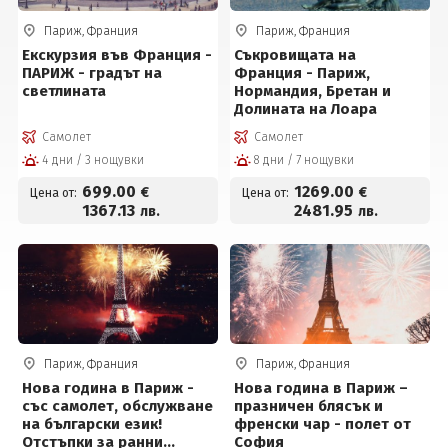
Париж, Франция
Париж, Франция
Екскурзия във Франция -
Съкровищата на
ПАРИЖ - градът на
Франция - Париж,
светлината
Нормандия, Бретан и
Долината на Лоара
Самолет
Самолет
4 дни / 3 нощувки
8 дни / 7 нощувки
699
.00
1269
.00
€
€
Цена от:
Цена от:
1367
.13
2481
.95
лв.
лв.
Париж, Франция
Париж, Франция
Нова година в Париж -
Нова година в Париж –
със самолет, обслужване
празничен блясък и
на български език!
френски чар - полет от
Отстъпки за ранни
София