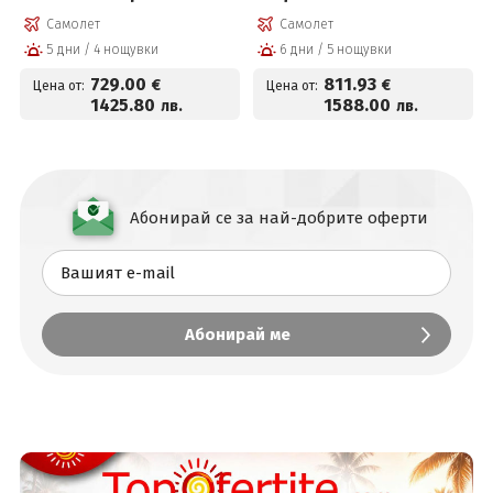
записвания!
Самолет
Самолет
5 дни / 4 нощувки
6 дни / 5 нощувки
729
.00
811
.93
€
€
Цена от:
Цена от:
1425
.80
1588
.00
лв.
лв.
Абонирай се за най-добрите оферти