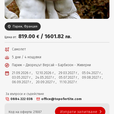
Вход
Париж, Франция
819
.00
/
1601
.82
€
лв.
Цена от:
Самолет
5 дни / 4 нощувки
Париж – Дворецът Версай – Барбизон - Живерни
21.09.2026 г.,
12.10.2026 г.,
29.03.2027 г.,
05.04.2027 г.,
03.05.2027 г.,
24.05.2027 г.,
05.07.2027 г.,
09.08.2027 г.,
06.09.2027 г.,
20.09.2027 г.,
11.10.2027 г.
За въпроси и съдействие
0884 222 038
office@topofertite.com
Изпрати запитване
Код на оферта: 21887