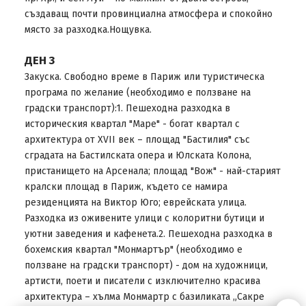
създаващ почти провинциална атмосфера и спокойно
място за разходка.Нощувка.
ДЕН 3
Закуска. Свободно време в Париж или туристическа
програма по желание (необходимо е ползване на
градски транспорт):1. Пешеходна разходка в
историческия квартал "Маре" - богат квартал с
архитектура от ХVІІ век – площад "Бастилия" със
сградата на Бастилската опера и Юлската Колона,
пристанището на Арсенала; площад "Вож" - най-старият
кралски площад в Париж, където се намира
резиденцията на Виктор Юго; еврейската улица.
Разходка из оживените улици с колоритни бутици и
уютни заведения и кафенета.2. Пешеходна разходка в
бохемския квартал "Монмартър" (необходимо е
ползване на градски транспорт) - дом на художници,
артисти, поети и писатели с изключително красива
архитектура – хълма Монмартр с базиликата „Сакре