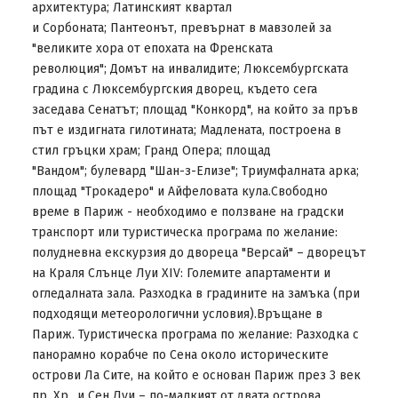
архитектура; Латинският квартал
и Сорбоната; Пантеонът, превърнат в мавзолей за
"великите хора от епохата на Френската
революция"; Домът на инвалидите; Люксембургската
градина с Люксембургския дворец, където сега
заседава Сенатът; площад "Конкорд", на който за пръв
път е издигната гилотината; Мадлената, построена в
стил гръцки храм; Гранд Опера; площад
"Вандом"; булевард "Шан-з-Елизе"; Триумфалната арка;
площад "Трокадеро" и Айфеловата кула.Свободно
време в Париж - необходимо е ползване на градски
транспорт или туристическа програма по желание:
полудневна екскурзия до двореца "Версай" – дворецът
на Краля Слънце Луи ХІV: Големите апартаменти и
огледалната зала. Разходка в градините на замъка (при
подходящи метеорологични условия).Връщане в
Париж. Туристическа програма по желание: Разходка с
панорамно корабче по Сена около историческите
острови Ла Сите, на който е основан Париж през 3 век
пр. Хр., и Сен Луи – по-малкият от двата острова,