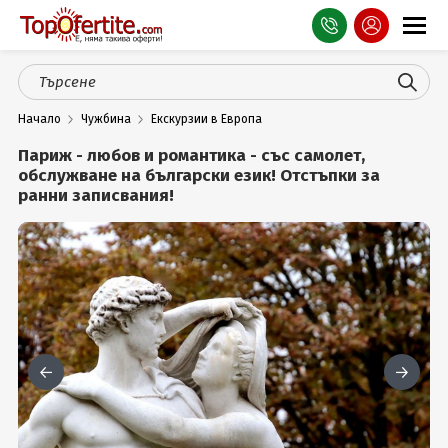
Оферти
Начало
Чужбина
Екскурзии в Европа
СПА
Париж - любов и романтика - със самолет,
Планина
обслужване на български език! Отстъпки за
ранни записвания!
Море
Чужбина
Празници
Турция
Гърция
Услуги