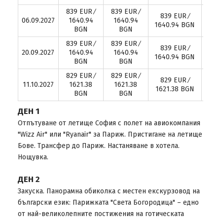
839 EUR ∕
839 EUR ∕
839 EUR ∕
8
06.09.2027
1640.94
1640.94
1640.94 BGN
16
BGN
BGN
839 EUR ∕
839 EUR ∕
839 EUR ∕
8
20.09.2027
1640.94
1640.94
1640.94 BGN
16
BGN
BGN
829 EUR ∕
829 EUR ∕
829 EUR ∕
8
11.10.2027
1621.38
1621.38
1621.38 BGN
16
BGN
BGN
ДЕН 1
Отпътуване от летище София с полет на авиокомпания
"Wizz Air" или "Ryanair" за Париж. Пристигане на летище
Бове. Трансфер до Париж. Настаняване в хотела.
Нощувка.
ДЕН 2
Закуска. Панорамна обиколка с местен екскурзовод на
български език: Парижката "Света Богородица" – едно
от най-великолепните постижения на готическата