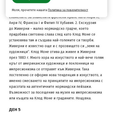
прозвището си „най-уютният“ в цяла Франция. Замъкът
Моля, прочетете нашата
Политика за поверителност
„Фонтенбло“ е построен през 12 век и днес пази
спомените за знаменити френски крале като Анри II,
Анри IV, Франсоа I и Филип IV Хубавия. 2. Екскурзия
до Живерни – малко нормандско градче, което
придобива световна слава след като Клод Моне се
установява там и създава най-големите си творби.
Живерни е известно още и с прозвището си „земя на
художници“. Клод Моне отива да живее в Живерни
през 1883 г. Много хора на изкуството и най-вече голям
кръг от американски художници и поклонници на
импресионизма се отправят към Живерни. Така
постепенно се оформя нова тенденция в изкуството, а
именно смесването на принципите на импресионизма с
красотата на автентичните нормандски пейзажи.
Възможност за посещение на музея на импресионизма
или къщата на Клод Моне и градините. Нощувка.
ДЕН 5