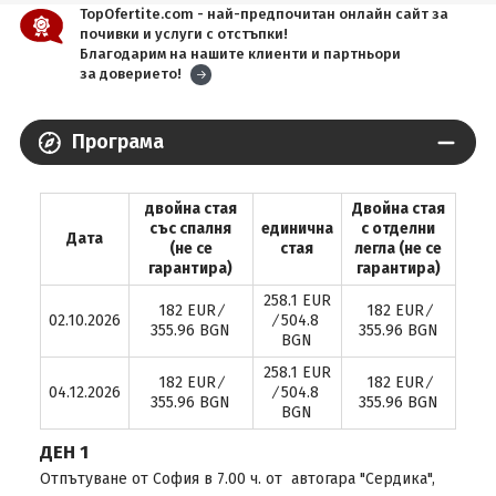
TopOfertite.com - най-предпочитан онлайн сайт за
почивки и услуги с отстъпки!
Благодарим на нашите клиенти и партньори
за доверието!
Програма
двойна стая
Двойна стая
със спалня
единична
с отделни
Дата
(не се
стая
легла (не се
гарантира)
гарантира)
258.1 EUR
182 EUR ∕
182 EUR ∕
02.10.2026
∕ 504.8
355.96 BGN
355.96 BGN
BGN
258.1 EUR
182 EUR ∕
182 EUR ∕
04.12.2026
∕ 504.8
355.96 BGN
355.96 BGN
BGN
ДЕН 1
Отпътуване от София в 7.00 ч. от автогара "Сердика",