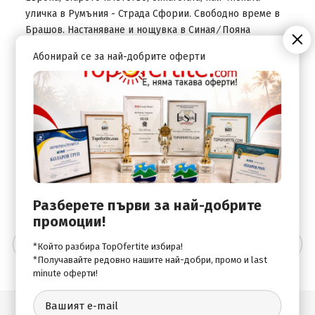
уличка в Румъния - Страда Сфории. Свободно време в
Брашов. Настаняване и нощувка в Синая ∕ Пояна
Брашов ∕ Брашов.
Абонирай се за най-добрите оферти
ДЕН 3
Закуска. Напускане на хотела. Разглеждане на двореца
"Пелеш" - бивша лятна резиденция на румънското
кралско семейство. Свободно време. Отпътуване за
България около обяд. Пристигане в Русе следобед,
Велико Търново - привечер, София на автогара
"Сердика" - късно вечерта.
Разберете първи за най-добрите
промоции!
Допълнителна информация
*Който разбира TopOfertite избира!
*Получавайте редовно нашите най-добри, промо и last
minute оферти!