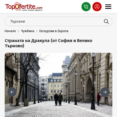
Оферти
Начало
Чужбина
Екскурзии в Европа
СПА
Страната на Дракула (от София и Велико
Планина
Търново)
Море
Чужбина
Празници
Турция
Гърция
Услуги