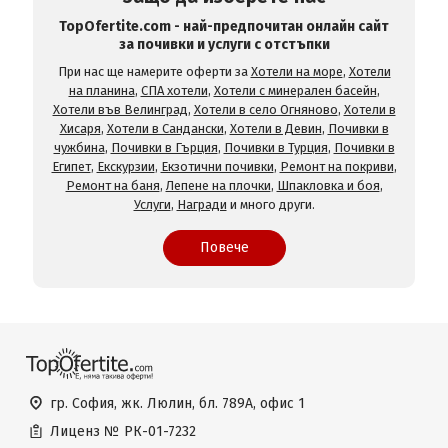
TopOfertite.com - най-предпочитан онлайн сайт
за почивки и услуги с отстъпки
При нас ще намерите оферти за
Хотели на море
,
Хотели
на планина
,
СПА хотели
,
Хотели с минерален басейн
,
Хотели във Велинград
,
Хотели в село Огняново
,
Хотели в
Хисаря
,
Хотели в Сандански
,
Хотели в Девин
,
Почивки в
чужбина
,
Почивки в Гърция
,
Почивки в Турция
,
Почивки в
Египет
,
Екскурзии
,
Екзотични почивки
,
Ремонт на покриви
,
Ремонт на баня
,
Лепене на плочки
,
Шпакловка и боя
,
Услуги
,
Награди
и много други.
Повече
гр. София, жк. Люлин, бл. 789А, офис 1
Лиценз №
РК-01-7232