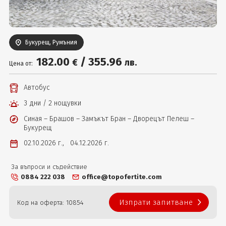
Вход
Букурещ, Румъния
182
.00
/
355
.96
€
лв.
Цена от:
Автобус
3 дни / 2 нощувки
Синая – Брашов – Замъкът Бран – Дворецът Пелеш –
Букурещ
02.10.2026 г.,
04.12.2026 г.
За въпроси и съдействие
0884 222 038
office@topofertite.com
Изпрати запитване
Код на оферта: 10854