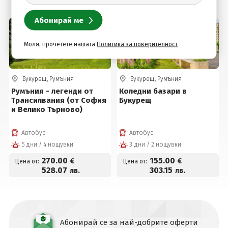
Подобни оферти
Моля, прочетете нашата
Политика за поверителност
Букурещ, Румъния
Букурещ, Румъния
Румъния - легенди от
Коледни базари в
Трансилвания (от София
Букурещ
и Велико Търново)
Автобус
Автобус
5 дни / 4 нощувки
3 дни / 2 нощувки
270
.00
155
.00
€
€
Цена от:
Цена от:
528
.07
303
.15
лв.
лв.
Абонирай се за най-добрите оферти