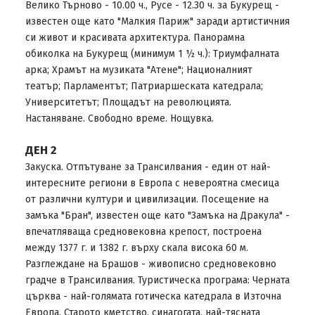
Велико Търново - 10.00 ч., Русе - 12.30 ч. за Букурещ -
известен още като "Малкия Париж" заради артистичния
си живот и красивата архитектура. Панорамна
обиколка на Букурещ (минимум 1 ½ ч.): Триумфалната
арка; Храмът на музиката "Атене"; Националният
театър; Парламентът; Патриаршеската катедрала;
Университетът; Площадът на революцията.
Настаняване. Свободно време. Нощувка.
ДЕН 2
Закуска. Отпътуване за Трансилвания - един от най-
интересните региони в Европа с невероятна смесица
от различни култури и цивилизации. Посещение на
замъка "Бран", известен още като "Замъка на Дракула" -
впечатляваща средновековна крепост, построена
между 1377 г. и 1382 г. върху скала висока 60 м.
Разглеждане на Брашов - живописно средновековно
градче в Трансилвания. Туристическа програма: Черната
църква - най-голямата готическа катедрала в Източна
Европа, Старото кметство, синагогата, най-тясната