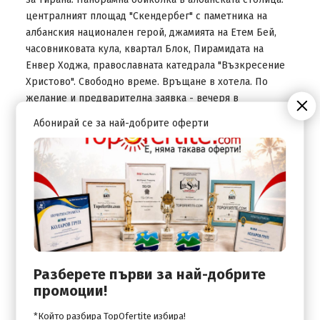
централният площад "Скендербег" с паметника на
албанския национален герой, джамията на Етем Бей,
часовниковата кула, квартал Блок, Пирамидата на
Енвер Ходжа, православната катедрала "Възкресение
Христово". Свободно време. Връщане в хотела. По
желание и предварителна заявка - вечеря в
ресторанта на хотела. Нощувка.
Абонирай се за най-добрите оферти
ДЕН 3
Закуска. Свободно време или по желание и
предварителна заявка - целодневна екскурзия до
Берат и Дуръс. Берат е един от най-красивите градове
в Албания, възрожденски архитектурен резерват под
закрилата на ЮНЕСКО. Пешеходна разходка: крепостта
Кале с църквите "Св. Богородица" и "Св. Троица",
площад "Константин Велики", Червената и Бялата
Разберете първи за най-добрите
джамия. Свободно време в центъра на града.
промоции!
Отпътуване за Дуръс - един от най-старите албански
градове, днес важно пристанище на Адриатическо
*Който разбира TopOfertite избира!