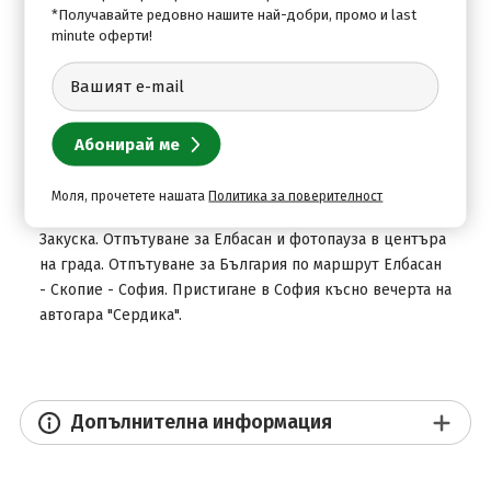
море. Кратка разходка: крайбрежният булевард
*Получавайте редовно нашите най-добри, промо и last
minute оферти!
"Таулантия", крепостните стени на стария град,
амфитеатърът на Дуръс – един от най-големите и най-
добре запазените на Балканите, с раннохристиянския
параклис в една от галериите. Свободно време.
Връщане в Тирана. По желание и предварителна
заявка - вечеря в ресторанта на хотела. Нощувка.
Моля, прочетете нашата
Политика за поверителност
ДЕН 4
Закуска. Отпътуване за Елбасан и фотопауза в центъра
на града. Отпътуване за България по маршрут Елбасан
- Скопие - София. Пристигане в София късно вечерта на
автогара "Сердика".
Допълнителна информация