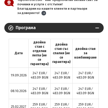
почивки и услуги с отстъпки!
Благодарим на нашите клиенти и партньори
за доверието!
Програма
двойна
двойна
стая с
стая със
двойна стая
отделни
еди
Дата
спалня (не
за
легла (не
с
се
комбиниране
се
гарантира)
гарантира)
318.
247 EUR ∕
247 EUR ∕
247 EUR ∕
19.09.2026
∕ 6
483.09 BGN
483.09 BGN
483.09 BGN
B
318.
247 EUR ∕
247 EUR ∕
247 EUR ∕
08.10.2026
∕ 6
483.09 BGN
483.09 BGN
483.09 BGN
B
330.
259 EUR ∕
259 EUR ∕
259 EUR ∕
25.02.2027
∕ 6