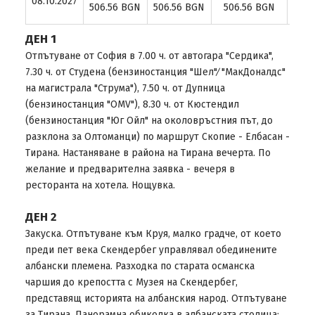
08.10.2027
∕ 6
506.56 BGN
506.56 BGN
506.56 BGN
B
ДЕН 1
Отпътуване от София в 7.00 ч. от автогара "Сердика",
7.30 ч. от Студена (бензиностанция "Шел"∕ "МакДоналдс"
на магистрала "Струма"), 7.50 ч. от Дупница
(бензиностанция "OMV"), 8.30 ч. от Кюстендил
(бензиностанция "Юг Ойл" на околовръстния път, до
разклона за Олтоманци) по маршрут Скопие - Елбасан -
Тирана. Настаняване в района на Тирана вечерта. По
желание и предварителна заявка - вечеря в
ресторанта на хотела. Нощувка.
ДЕН 2
Закуска. Отпътуване към Круя, малко градче, от което
преди пет века Скендербег управлявал обединените
албански племена. Разходка по старата османска
чаршия до крепостта с Музея на Скендербег,
представящ историята на албанския народ. Отпътуване
за Тирана. Панорамна обиколка в албанската столица: