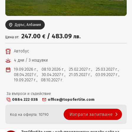
Вход
Дуръс, Албания
247
.00
/
483
.09
€
лв.
Цена от:
Автобус
4 дни / 3 нощувки
19.09.2026 г.,
08.10.2026 г.,
25.02.2027 г.,
25.03.2027 г.,
08.04.2027 г.,
30.04.2027 г.,
21.05.2027 г.,
03.09.2027 г.,
19.09.2027 г.,
08.10.2027 г.
За въпроси и съдействие
0884 222 038
office@topofertite.com
Изпрати запитване
Код на оферта: 10790
TopOfertite.com - най-предпочитан онлайн сайт за