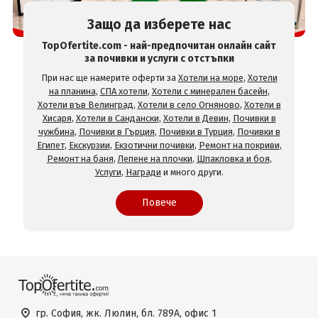
Защо да изберете нас
TopOfertite.com - най-предпочитан онлайн сайт
за почивки и услуги с отстъпки
При нас ще намерите оферти за
Хотели на море
,
Хотели
на планина
,
СПА хотели
,
Хотели с минерален басейн
,
Хотели във Велинград
,
Хотели в село Огняново
,
Хотели в
Хисаря
,
Хотели в Сандански
,
Хотели в Девин
,
Почивки в
чужбина
,
Почивки в Гърция
,
Почивки в Турция
,
Почивки в
Египет
,
Екскурзии
,
Екзотични почивки
,
Ремонт на покриви
,
Ремонт на баня
,
Лепене на плочки
,
Шпакловка и боя
,
Услуги
,
Награди
и много други.
Повече
гр. София, жк. Люлин, бл. 789А, офис 1