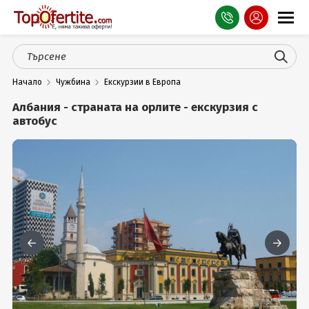
Оферти
Начало
Чужбина
Екскурзии в Европа
СПА
Албания - страната на орлите - екскурзия с
Планина
автобус
Море
Чужбина
Празници
Турция
Гърция
Услуги