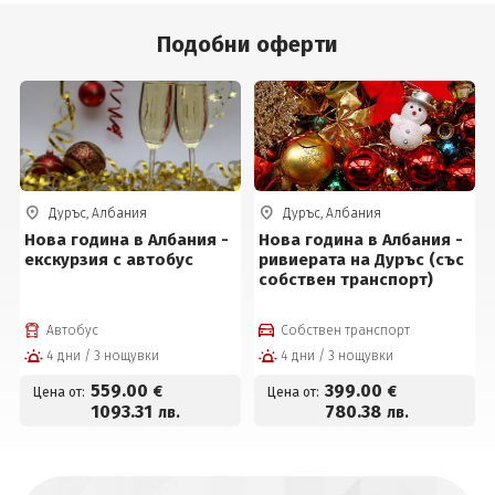
Подобни оферти
Дуръс, Албания
Дуръс, Албания
Нова година в Албания -
Нова година в Албания -
екскурзия с автобус
ривиерата на Дуръс (със
собствен транспорт)
Автобус
Собствен транспорт
4 дни / 3 нощувки
4 дни / 3 нощувки
559
.00
399
.00
€
€
Цена от:
Цена от:
1093
.31
780
.38
лв.
лв.