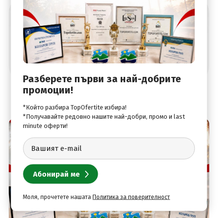
Абонирай се за най-добрите оферти
Разберете първи за най-добрите
промоции!
*Който разбира TopOfertite избира!
*Получавайте редовно нашите най-добри, промо и last
minute оферти!
Моля, прочетете нашата
Политика за поверителност