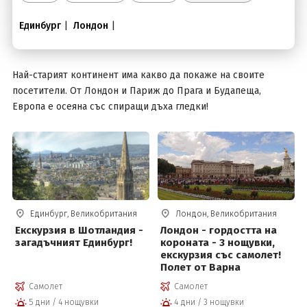
Единбург
|
Лондон
|
Вход
Най-старият континент има какво да покаже на своите
посетители. От Лондон и Париж до Прага и Будапеща,
Европа е осеяна със спиращи дъха гледки!
Единбург, Великобритания
Лондон, Великобритания
Екскурзия в Шотландия -
Лондон - гордостта на
загадъчният Единбург!
короната - 3 нощувки,
екскурзия със самолет!
Полет от Варна
Самолет
Самолет
5 дни / 4 нощувки
4 дни / 3 нощувки