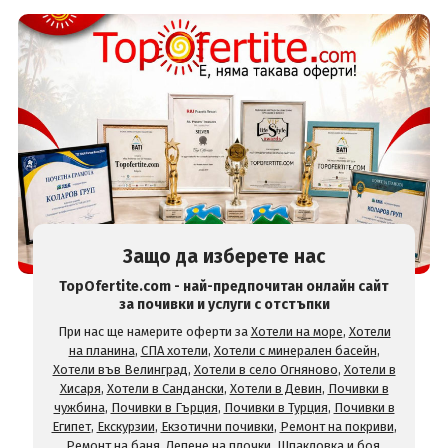
Защо да изберете нас
TopOfertite.com - най-предпочитан онлайн сайт
за почивки и услуги с отстъпки
При нас ще намерите оферти за
Хотели на море
,
Хотели
на планина
,
СПА хотели
,
Хотели с минерален басейн
,
Хотели във Велинград
,
Хотели в село Огняново
,
Хотели в
Хисаря
,
Хотели в Сандански
,
Хотели в Девин
,
Почивки в
чужбина
,
Почивки в Гърция
,
Почивки в Турция
,
Почивки в
Египет
,
Екскурзии
,
Екзотични почивки
,
Ремонт на покриви
,
Ремонт на баня
,
Лепене на плочки
,
Шпакловка и боя
,