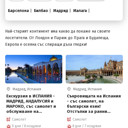
Барселона
|
Билбао
|
Мадрид
|
Малага
|
Вход
Най-старият континент има какво да покаже на своите
посетители. От Лондон и Париж до Прага и Будапеща,
Европа е осеяна със спиращи дъха гледки!
Мадрид, Испания
Мадрид, Испания
Екскурзия в ИСПАНИЯ -
Съкровищата на Испания
МАДРИД, АНДАЛУСИЯ и
- със самолет, на
МАРОКО, със самолет и
български език!
обслужване на
Отстъпки за ранни
български език!
записвания!
Самолет
Самолет
9 дни / 8 нощувки
8 дни / 7 нощувки