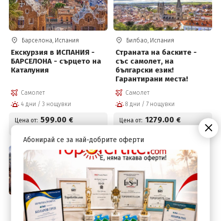
Барселона, Испания
Билбао, Испания
Екскурзия в ИСПАНИЯ -
Страната на баските -
БАРСЕЛОНА - сърцето на
със самолет, на
Каталуния
български език!
Гарантирани места!
Самолет
Самолет
4 дни / 3 нощувки
8 дни / 7 нощувки
599
.00
1279
.00
€
€
Цена от:
Цена от:
1171
.54
2501
.51
лв.
лв.
Абонирай се за най-добрите оферти
Мадрид, Испания
Екскурзия в ИСПАНИЯ -