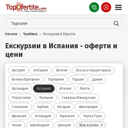
Оферти
Начало
Чужбина
Екскурзии в Европа
СПА
Екскурзии в Испания - оферти и
Планина
цени
Море
Австрия
Албания
Белгия
Босна и Херцеговина
Чужбина
Великобритания
Германия
Гърция
Дания
Празници
Ирландия
Испания
Италия
Малта
Португалия
Румъния
Северна Македония
Турция
Словения
Сърбия
Унгария
Финландия
Гърция
Франция
Холандия
Хърватия
Черна Гора
Услуги
Чехия
Швейцария
Швеция
Виж всички