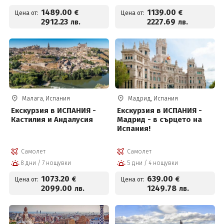
1489
.00
1139
.00
€
€
Цена от:
Цена от:
2912
.23
2227
.69
лв.
лв.
Малага, Испания
Мадрид, Испания
Екскурзия в ИСПАНИЯ -
Екскурзия в ИСПАНИЯ -
Кастилия и Андалусия
Мадрид - в сърцето на
Испания!
Самолет
Самолет
8 дни / 7 нощувки
5 дни / 4 нощувки
1073
.20
639
.00
€
€
Цена от:
Цена от:
2099
.00
1249
.78
лв.
лв.