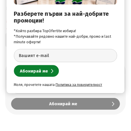
Великолепният Мадрид -
зашеметяващ и
Разберете първи за най-добрите
очарователен!
промоции!
Самолет
4 дни / 3 нощувки
*Който разбира TopOfertite избира!
*Получавайте редовно нашите най-добри, промо и last
589
.00
€
Цена от:
minute оферти!
1151
.98
лв.
Абонирай се за най-добрите оферти
Моля, прочетете нашата
Политика за поверителност