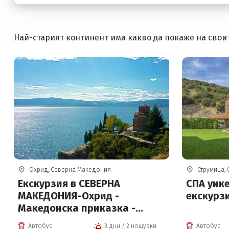
Най-старият континент има какво да покаже на своит
Охрид, Северна Македония
Струмица,
Екскурзия в СЕВЕРНА
СПА уике
МАКЕДОНИЯ-Охрид -
екскурзи
Македонска приказка -
настаняване в ХОТЕЛ -
Автобус
3 дни / 2 нощувки
Автобус