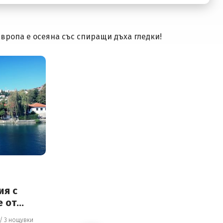
вропа е осеяна със спиращи дъха гледки!
ия с
е от
4 дни / 3 нощувки