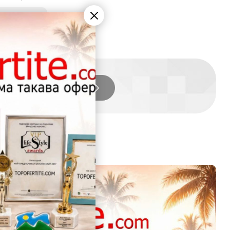
2
.49
лв.