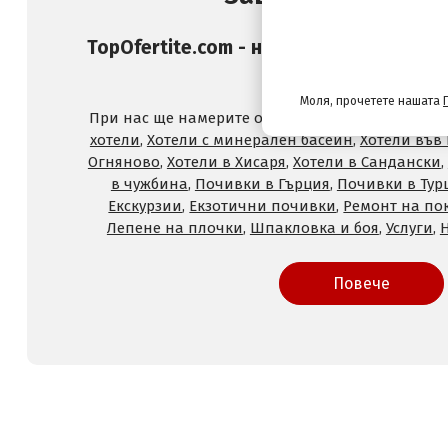
TopOfertite.com - най-предпочитан он
и услуги с отстъпк
Моля, прочетете нашата
При нас ще намерите оферти за
Хотели на море
хотели
,
Хотели с минерален басейн
,
Хотели във
Огняново
,
Хотели в Хисаря
,
Хотели в Сандански
,
в чужбина
,
Почивки в Гърция
,
Почивки в Тур
Екскурзии
,
Екзотични почивки
,
Ремонт на по
Лепене на плочки
,
Шпакловка и боя
,
Услуги
,
Повече