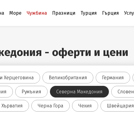
на
Море
Чужбина
Празници
Турция
Гърция
Усл
кедония - оферти и цени
 и Херцеговина
Великобритания
Германия
лия
Румъния
Северна Македония
Слове
Хърватия
Черна Гора
Чехия
Швейцария