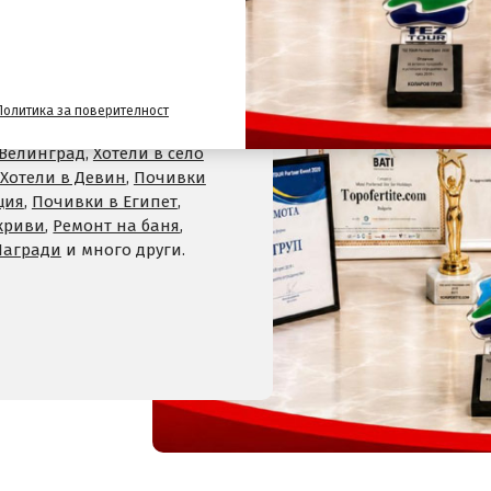
лайн сайт за почивки
и
Политика за поверителност
,
Хотели на планина
,
СПА
 Велинград
,
Хотели в село
Хотели в Девин
,
Почивки
ция
,
Почивки в Египет
,
криви
,
Ремонт на баня
,
Награди
и много други.