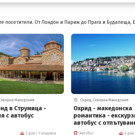
е посетители. От Лондон и Париж до Прага и Будапеща, Е
 Северна Македония
Охрид, Северна Македония
нд в Струмица -
Охрид - македонска
я с автобус
романтика - екскурз
автобус с отпътуван
София
2 дни / 1 нощувка
Автобус