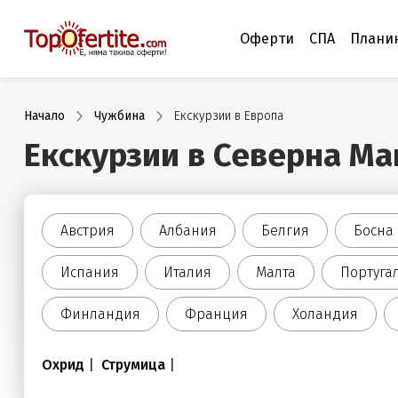
Оферти
СПА
Плани
Начало
Чужбина
Екскурзии в Европа
Екскурзии в Северна Ма
Австрия
Албания
Белгия
Босна
Испания
Италия
Малта
Португа
Финландия
Франция
Холандия
Охрид
|
Струмица
|