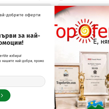
105
.00
/
205
.36
170
.00
/
33
€
лв.
€
Цена от:
най-добрите оферти
първи за най-
омоции!
 за най-добрите оферти
rtite избира!
о нашите най-добри, промо
 нас