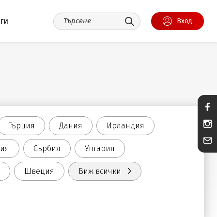
уги
Вход
Гърция
Дания
Ирландия
ния
Сърбия
Унгария
Швеция
Виж всички