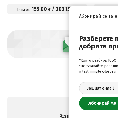
екскурзия с автобус с
отпътуване от София
155
.00
/
303
.15
€
лв.
Цена от:
Цена от:
Абонирай се за 
Разберете 
добрите пр
Абонирай се
*Който разбира TopOfe
*Получавайте редовн
и last minute оферти!
Защо да изберете