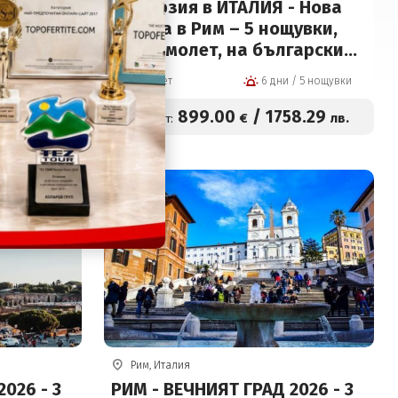
 РИМИНИ,
Екскурзия в ИТАЛИЯ - Нова
с
година в Рим – 5 нощувки,
не на
със самолет, на български
ециална
език!
8 дни / 7 нощувки
Самолет
6 дни / 5 нощувки
ма за
иятели!
9
.00
899
.00
/
1758
.29
лв.
€
лв.
Цена от:
Рим, Италия
026 - 3
РИМ - ВЕЧНИЯТ ГРАД 2026 - 3