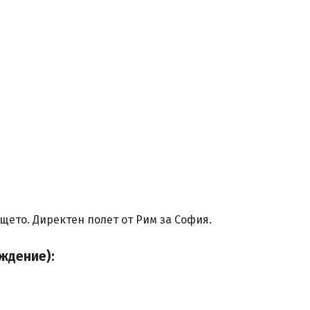
щето. Директен полет от Рим за София.
ждение):