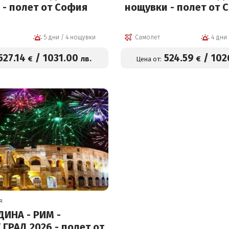
 - полет от София
нощувки - полет
5 дни / 4 нощувки
Самолет
527
.14
/
1031
.00
524
.59
/
102
€
лв.
€
Цена от:
я
ДИНА - РИМ -
Д 2026 - полет от