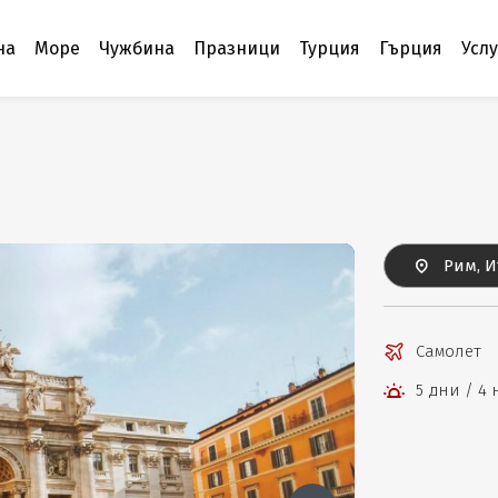
на
Море
Чужбина
Празници
Турция
Гърция
Усл
Рим, 
Самолет
5 дни / 4