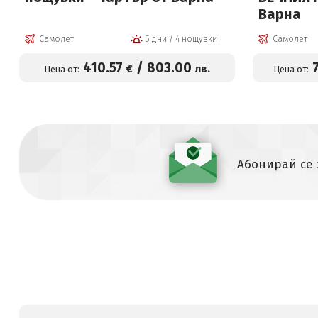
Варна
Самолет
5 дни / 4 нощувки
Самолет
410
.57
/
803
.00
€
лв.
Цена от:
Цена от:
Абонирай се