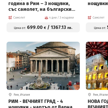
година в Рим – 3 нощувки,
нощувки
със самолет, на български
език!
Самолет
4 дни / 3 нощувки
Самолет
699
.00
/
1367
.13
€
лв.
Цена от:
Цена от:
Рим, Италия
Рим, Итали
РИМ - ВЕЧНИЯТ ГРАД - 4
НОВА ГО
нощувки - чартър от Варна
ВЕЧНИЯТ ГРА