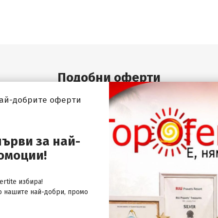
Подобни оферти
най-добрите оферти
първи за най-
омоции!
rtite избира!
о нашите най-добри, промо
я
Рим, Италия