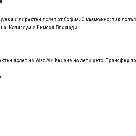
я
щувки и директен полет от София. С възможност за допъ
ана, Колизеум и Римски Площади.
тен полет на Wizz Air. Кацане на летището. Трансфер до
.