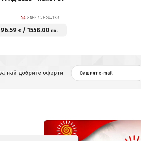
6 дни / 5 нощувки
796
.59
/
1558
.00
€
лв.
 за най-добрите оферти