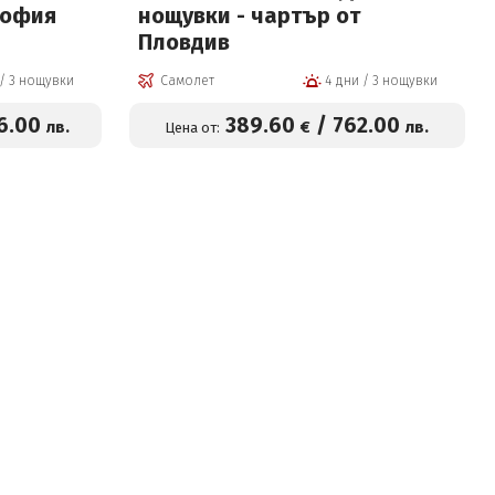
 от София
нощувки - чартър от
Пловдив
4 дни / 3 нощувки
Самолет
4 дни / 3 нощувки
6
.00
389
.60
/
762
.00
лв.
€
лв.
Цена от: