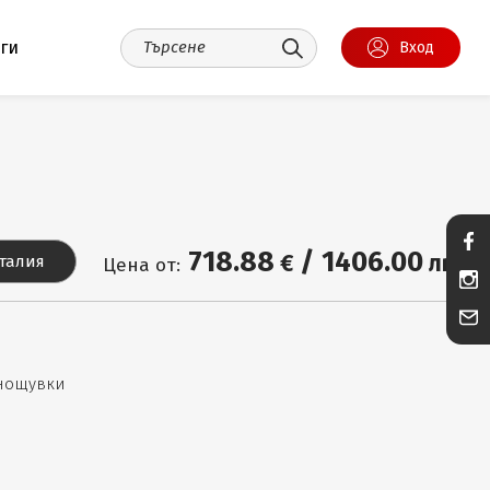
уги
Вход
718
.88
/
1406
.00
€
лв.
Италия
Цена от:
 нощувки