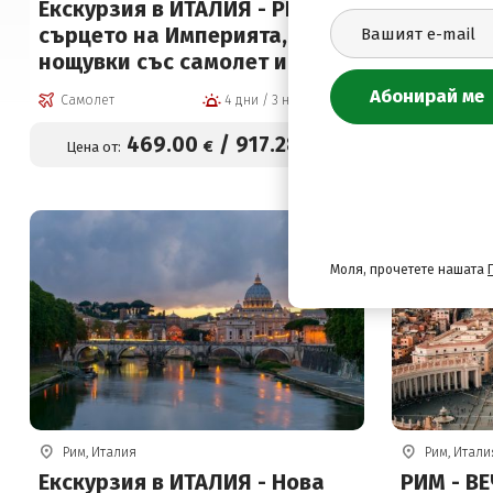
Екскурзия в ИТАЛИЯ - РИМ -
Екскурзи
сърцето на Империята, 3
магията 
нощувки със самолет и
нощувки
обслужване на български
обслужв
Самолет
4 дни / 3 нощувки
Самолет
език!
език!
469
.00
/
917
.28
€
лв.
Цена от:
Цена от:
Моля, прочетете нашата
Рим, Италия
Рим, Итали
Екскурзия в ИТАЛИЯ - Нова
РИМ - ВЕ