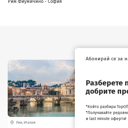
Рим Фиумичино - София
Абонирай се за 
Разберете 
добрите пр
*Който разбира TopOfe
*Получавайте редовн
и last minute оферти!
Рим, Италия
Рим, Итали