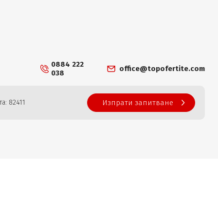
0884 222
office@topofertite.com
038
а: 82411
Изпрати запитване