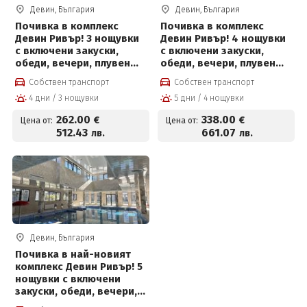
Девин, България
Девин, България
Почивка в комплекс
Почивка в комплекс
Девин Ривър! 3 нощувки
Девин Ривър! 4 нощувки
с включени закуски,
с включени закуски,
обеди, вечери, плувен
обеди, вечери, плувен
басейн и Релакс център
басейн и Релакс център
Собствен транспорт
Собствен транспорт
4 дни / 3 нощувки
5 дни / 4 нощувки
262
.00
338
.00
€
€
Цена от:
Цена от:
512
.43
661
.07
лв.
лв.
Девин, България
Почивка в най-новият
комплекс Девин Ривър! 5
нощувки с включени
закуски, обеди, вечери,
плувен басейн и Релакс