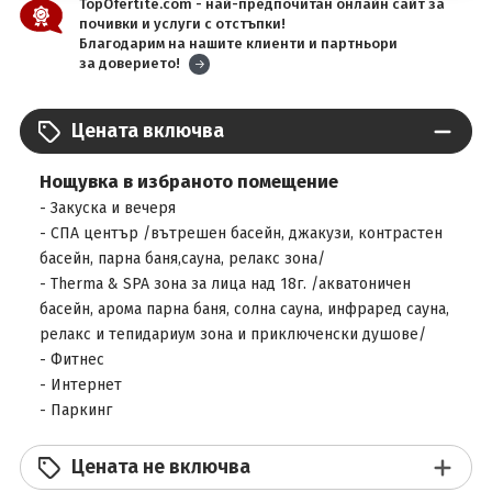
TopOfertite.com - най-предпочитан онлайн сайт за
почивки и услуги с отстъпки!
Благодарим на нашите клиенти и партньори
за доверието!
Цената включва
Нощувка в избраното помещение
- Закуска и вечеря
- СПА център /вътрешен басейн, джакузи, контрастен
басейн, парна баня,сауна, релакс зона/
- Therma & SPA зона за лица над 18г. /акватоничен
басейн, арома парна баня, солна сауна, инфраред сауна,
релакс и тепидариум зона и приключенски душове/
- Фитнес
- Интернет
- Паркинг
Цената не включва