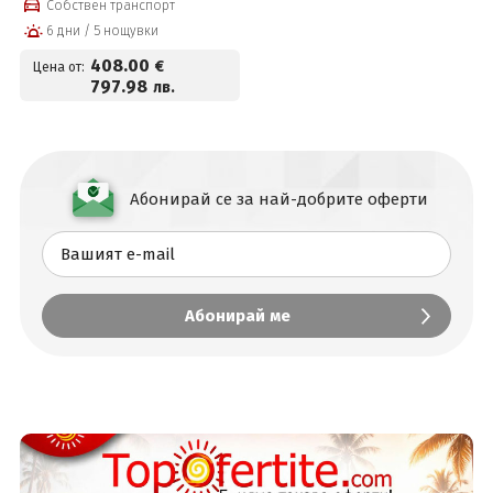
Собствен транспорт
център
6 дни / 5 нощувки
408
.00
€
Цена от:
797
.98
лв.
Абонирай се за най-добрите оферти