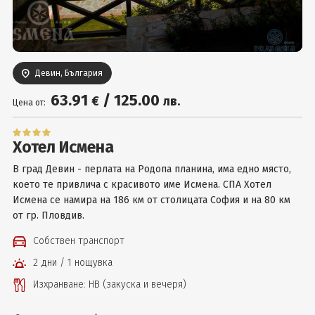
Вход
Девин, България
63
.91
/
125
.00
€
лв.
Цена от:
Хотел Исмена
В град Девин - перлата на Родопа планина, има едно място,
което те привлича с красивото име Исмена. СПА Хотел
Исмена се намира на 186 км от столицата София и на 80 км
от гр. Пловдив.
Собствен транспорт
2 дни / 1 нощувка
Изхранване: НВ (закуска и вечеря)