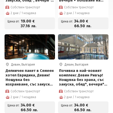
закуска, обяд*, вечеря*
вечеря + ползване на
и ползване на басейн и
СПА център на цени от
Собствен транспорт
Собствен транспорт
релакс център на цени
34 евро на човек
2 дни / 1 нощувка
2 дни / 1 нощувка
от 19 евро на човек
19
.00
34
.00
€
€
Цена от:
Цена от:
37
.16
66
.50
лв.
лв.
Девин, България
Девин, България
Делничен пакет в Семеен
Почивка в най-новият
хотел Евридика, Девин!
комплекс Девин Ривър!
Нощувка без
Нощувка без храна, със
изхранване, със закуска,
закуска, обяд*, вечеря*,
закуска и вечеря или
плувен басейн и Релакс
Собствен транспорт
Собствен транспорт
закуска, обяд и вечеря +
център на цени от 34 €
2 дни / 1 нощувка
2 дни / 1 нощувка
вътрешен терапевтичен
на човек
басейн с минерална
34
.00
34
.00
€
€
Цена от:
Цена от:
вода, джакузи,
66
.50
66
.50
лв.
лв.
финландска сауна и