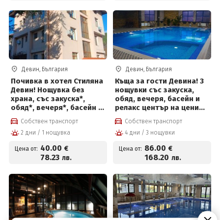
парна баня
Девин, България
Девин, България
Почивка в хотел Стиляна
Къща за гости Девина! 3
Девин! Нощувка без
нощувки със закуска,
храна, със закуска*,
обяд, вечеря, басейн и
обяд*, вечеря*, басейн и
релакс център на цени
2 сауни
от 86 евро на човек
Собствен транспорт
Собствен транспорт
2 дни / 1 нощувка
4 дни / 3 нощувки
40
.00
86
.00
€
€
Цена от:
Цена от:
78
.23
168
.20
лв.
лв.