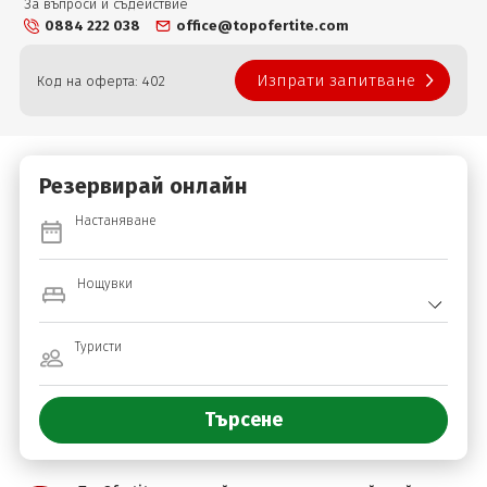
За въпроси и съдействие
0884 222 038
office@topofertite.com
Изпрати запитване
Код на оферта: 402
Резервирай онлайн
Настаняване
Нощувки
Туристи