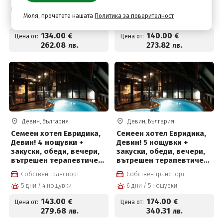
Собствен транспорт
Собствен транспорт
Моля, прочетете нашата
Политика за поверителност
6 дни / 5 нощувки
4 дни / 3 нощувки
134
.00
140
.00
€
€
Цена от:
Цена от:
262
.08
273
.82
лв.
лв.
Девин, България
Девин, България
Семеен хотел Евридика,
Семеен хотел Евридика,
Девин! 4 нощувки +
Девин! 5 нощувки +
закуски, обеди, вечери,
закуски, обеди, вечери,
вътрешен терапевтичен
вътрешен терапевтичен
басейн с минерална
басейн с минерална
Собствен транспорт
Собствен транспорт
вода, джакузи,
вода, джакузи,
5 дни / 4 нощувки
6 дни / 5 нощувки
финландска сауна и
финландска сауна и
парна баня
парна баня
143
.00
174
.00
€
€
Цена от:
Цена от:
279
.68
340
.31
лв.
лв.