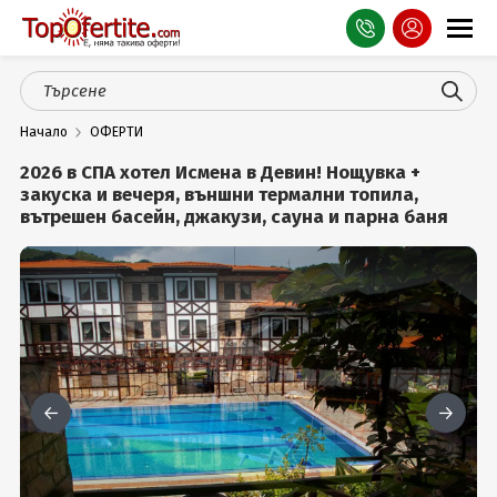
Оферти
Начало
ОФЕРТИ
СПА
2026 в СПА хотел Исмена в Девин! Нощувка +
Планина
закуска и вечеря, външни термални топила,
вътрешен басейн, джакузи, сауна и парна баня
Море
Чужбина
Празници
Турция
Гърция
Услуги