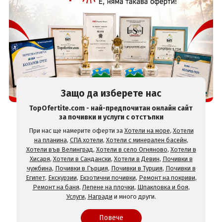
Защо да изберете нас
TopOfertite.com - най-предпочитан онлайн сайт
за почивки и услуги с отстъпки
При нас ще намерите оферти за
Хотели на море
,
Хотели
на планина
,
СПА хотели
,
Хотели с минерален басейн
,
Хотели във Велинград
,
Хотели в село Огняново
,
Хотели в
Хисаря
,
Хотели в Сандански
,
Хотели в Девин
,
Почивки в
чужбина
,
Почивки в Гърция
,
Почивки в Турция
,
Почивки в
Египет
,
Екскурзии
,
Екзотични почивки
,
Ремонт на покриви
,
Ремонт на баня
,
Лепене на плочки
,
Шпакловка и боя
,
Услуги
,
Награди
и много други.
Повече