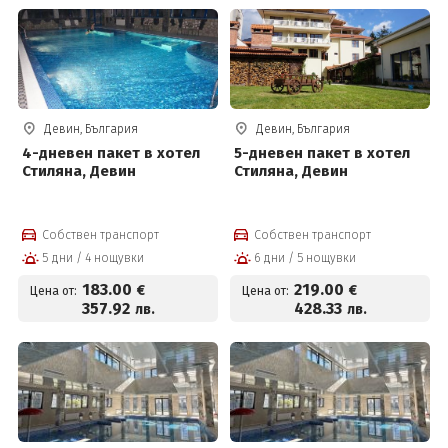
Девин, България
Девин, България
4-дневен пакет в хотел
5-дневен пакет в хотел
Стиляна, Девин
Стиляна, Девин
Собствен транспорт
Собствен транспорт
5 дни / 4 нощувки
6 дни / 5 нощувки
183
.00
219
.00
€
€
Цена от:
Цена от:
357
.92
428
.33
лв.
лв.