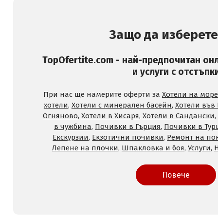
Защо да изберете
TopOfertite.com - най-предпочитан он
и услуги с отстъпк
При нас ще намерите оферти за
Хотели на море
хотели
,
Хотели с минерален басейн
,
Хотели във
Огняново
,
Хотели в Хисаря
,
Хотели в Сандански
,
в чужбина
,
Почивки в Гърция
,
Почивки в Тур
Екскурзии
,
Екзотични почивки
,
Ремонт на по
Лепене на плочки
,
Шпакловка и боя
,
Услуги
,
Повече