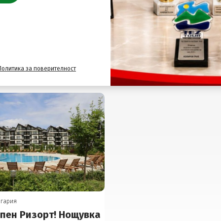
Подобни оферти
Политика за поверителност
лгария
спен Ризорт! Нощувка