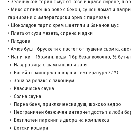
• Зеленчуков терин с мус от козе и краве сирене, пю
• Микс от пилешко роле с бекон, сушен домат и паприк
гарнирани с императорски ориз с пармезан
• Шоколадов тарт с крем шантили и бананов мус
• Плата от сухи мезета, сирена и ядки
• Плодове
• Амюз буш - брускети с пастет от пушена сьомга, аво
• Напитки – 1бр.мин. вода, 1 бр.безалкохолно, ½ бути
Наздравица с шампанско и заря
Басейн с минерална вода и температура 32 °C
Зона за релакс с лакониум
Класическа сауна
Солна сауна
Парна баня, приключенски душ, шоково ведро
Неограничен безжичен интернет достъп в лоби бар
Безплатен паркинг в двора на комплекса
Детски кошари