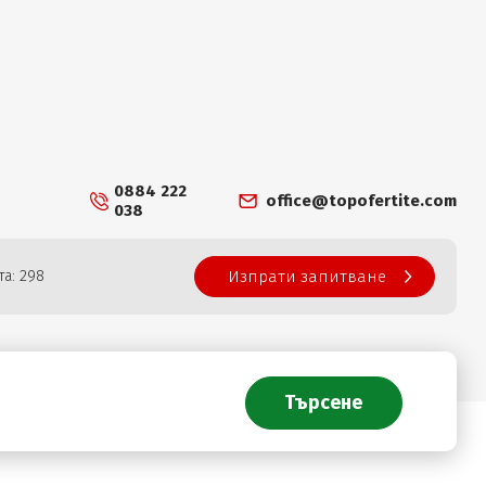
0884 222
office@topofertite.com
038
а: 298
Изпрати запитване