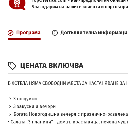
TopOfertite.com - най-предпочитан онлайн с
Благодарим на нашите клиенти и партньор
Програма
Допълнителна информаци
ЦЕНАТА ВКЛЮЧВА
В ХОТЕЛА НЯМА СВОБОДНИ МЕСТА ЗА НАСТАНЯВАНЕ ЗА Н
3 нощувки
3 закуски и вечери
Богата Новогодишна вечеря с празнично-развлека
• Салата „3 планини“ - домат, краставица, печена чу