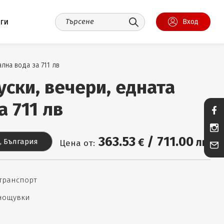
уги
Вход
лна вода за 711 лв
уски, вечери, едната
 711 лв
363
.53
/
711
.00
€
лв.
, България
Цена от:
 транспорт
 нощувки