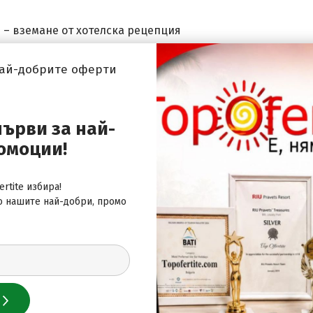
р – вземане от хотелска рецепция
ноуборд принадлежности
най-добрите оферти
първи за най-
омоции!
НО;
rtite избира!
аплаща: 280лв (143,16€) за пакет от 3 дни и 60лв (30,68€) 
о нашите най-добри, промо
плащащи, се заплаща: 370лв (189,18€) за пакет от 3 дни и 9
ща: 530лв (270,98€) за пакет от 3 дни и 90лв (46,02€) за
(470,39€) за пакета от 3 дни и по 185лв (94,59€) за всек
но на редовно легло /настанено с един възрастен само/ с