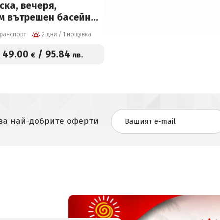
ска, вечеря,
м вътрешен басейн и
ър на цени от 50
транспорт
2 дни / 1 нощувка
човек
49
.00
/
95
.84
€
лв.
:
 за най-добрите оферти