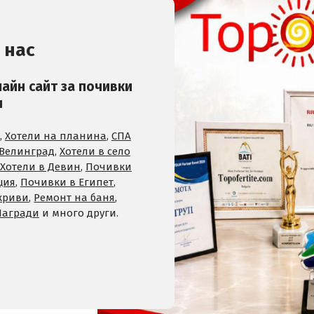
 нас
лайн сайт за почивки
и
,
Хотели на планина
,
СПА
 Велинград
,
Хотели в село
Хотели в Девин
,
Почивки
ция
,
Почивки в Египет
,
криви
,
Ремонт на баня
,
Награди
и много други.