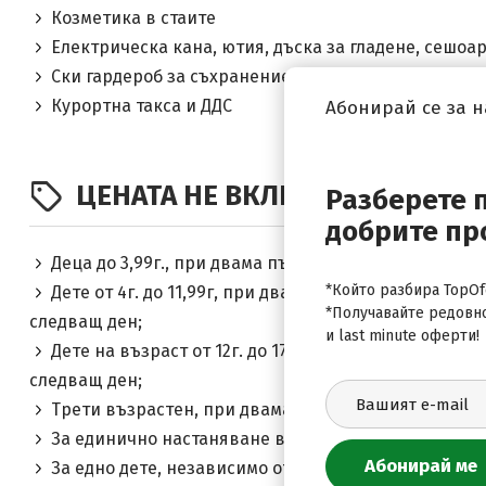
Козметика в стаите
Електрическа кана, ютия, дъска за гладене, сешоа
Ски гардероб за съхранение на собствени ски и с
Курортна такса и ДДС
Абонирай се за 
ЦЕНАТА НЕ ВКЛЮЧВА
Разберете 
добрите пр
Деца до 3,99г., при двама пълноплащащи: БЕЗПЛАТ
*Който разбира TopOfe
Дете от 4г. до 11,99г, при двама пълноплащащи, се з
*Получавайте редовн
следващ ден;
и last minute оферти!
Дете на възраст от 12г. до 17.99г., при двама пълно
следващ ден;
Трети възрастен, при двама пълноплащащи, се запла
За единично настаняване в студио се заплаща 920лв 
За едно дете, независимо от възрстта си, настане