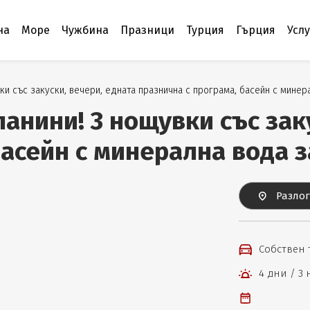
на
Море
Чужбина
Празници
Турция
Гърция
Усл
ки със закуски, вечери, едната празнична с програма, басейн с минера
ланини! 3 нощувки със зак
асейн с минерална вода за
Разлог
Собствен
4 дни / 3