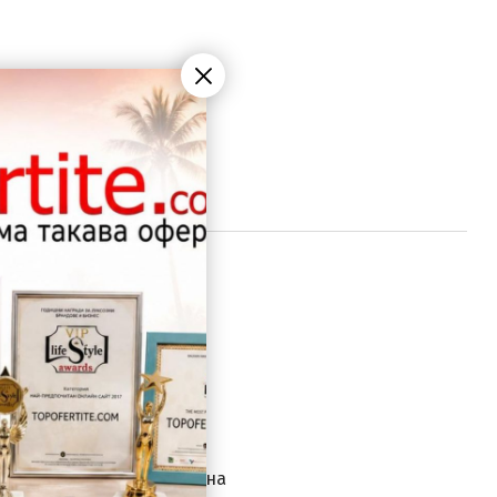
за всеки
0лв (46,02€) за всеки
 всеки следващ ден;
и следващ ден;
е заплаща пълната цена на