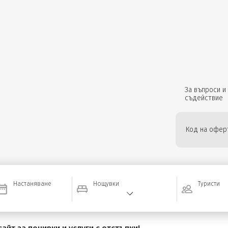
За въпроси и
съдействие
Код на оферт
Настаняване
Нощувки
Туристи