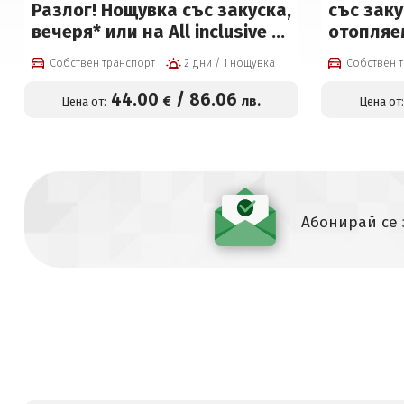
Разлог! Нощувка със закуска,
със заку
вечеря* или на All inclusive +
отопляе
басейн с минерална вода,
спа цент
Собствен транспорт
2 дни / 1 нощувка
Собствен 
спа зона на цени от 36 € на
евро на 
човек
44
.00
/
86
.06
€
лв.
Цена от:
Цена от
Абонирай се