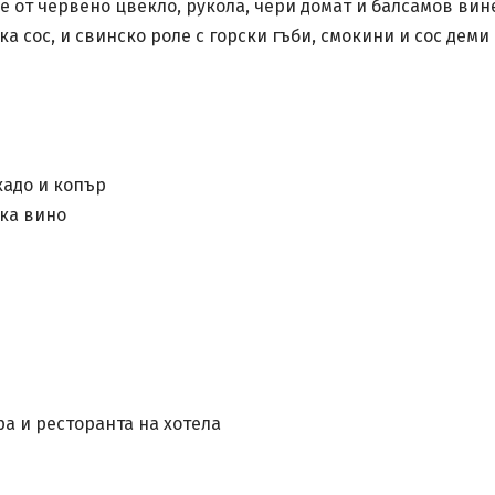
ре от червено цвекло, рукола, чери домат и балсамов вин
а сос, и свинско роле с горски гъби, смокини и сос деми 
кадо и копър
лка вино
а и ресторанта на хотела