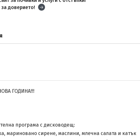
айт за почивки и услуги с отстъпки!
и
за доверието!
я
ОВА ГОДИНА!!!
телна програма с дисководещ:
шка, мариновано сирене, маслини, млечна салата и катък