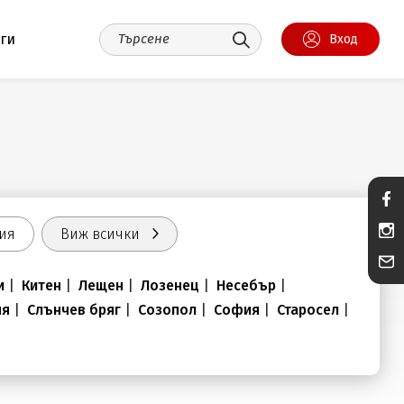
уги
Вход
ия
Виж всички
и
|
Китен
|
Лещен
|
Лозенец
|
Несебър
|
ня
|
Слънчев бряг
|
Созопол
|
София
|
Старосел
|