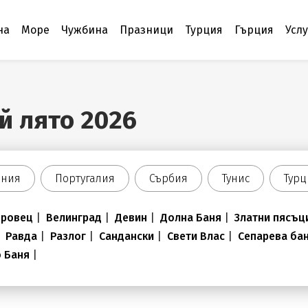
на
Море
Чужбина
Празници
Турция
Гърция
Усл
й лято 2026
ания
Португалия
Сърбия
Тунис
Турц
оровец
|
Велинград
|
Девин
|
Долна Баня
|
Златни пясъц
|
Равда
|
Разлог
|
Сандански
|
Свети Влас
|
Сепарева ба
о Баня
|