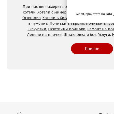
При нас ще намерите оферти за
Хотели на море
хотели
,
Хотели с минерален басейн
,
Хотели във
Моля, прочетете нашата
Огняново
,
Хотели в Хисаря
,
Хотели в Сандански
,
в чужбина
,
Почивки в Гърция
,
Почивки в Тур
Екскурзии
,
Екзотични почивки
,
Ремонт на по
Лепене на плочки
,
Шпакловка и боя
,
Услуги
,
Повече