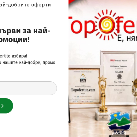
най-добрите оферти
 за най-добрите оферти
първи за най-
омоции!
rtite избира!
о нашите най-добри, промо
 нас
лайн сайт за почивки
и