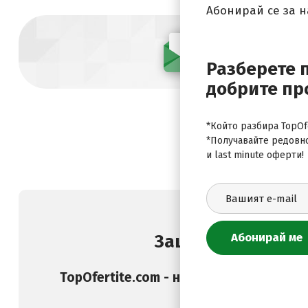
Абонирай се за 
Абонирай се
Разберете 
добрите пр
*Който разбира TopOfe
*Получавайте редовн
и last minute оферти!
Защо да изберете
TopOfertite.com - най-предпочитан он
и услуги с отстъпк