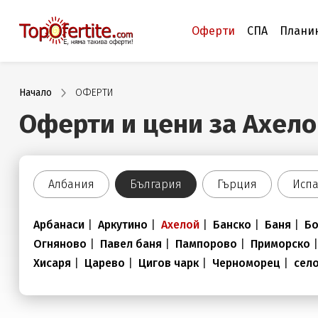
Оферти
СПА
Плани
Начало
ОФЕРТИ
Оферти и цени за Ахело
Албания
България
Гърция
Исп
Арбанаси
|
Аркутино
|
Ахелой
|
Банско
|
Баня
|
Б
Огняново
|
Павел баня
|
Пампорово
|
Приморско
Хисаря
|
Царево
|
Цигов чарк
|
Черноморец
|
сел