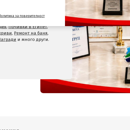
,
Хотели на планина
,
СПА
 Велинград
,
Хотели в село
Политика за поверителност
Хотели в Девин
,
Почивки
ция
,
Почивки в Египет
,
криви
,
Ремонт на баня
,
Награди
и много други.