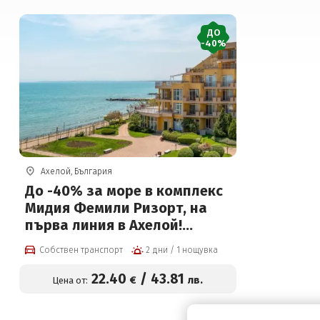
ДО
-40%
Ахелой, България
До -40% за море в комплекс
Мидия Фемили Ризорт, на
първа линия в Ахелой!
Нощувка със закуска или на
Собствен транспорт
2 дни / 1 нощувка
All inclusive + басейни, водни
пързалки и Безплатно за
22
.40
/
43
.81
€
лв.
Цена от:
дете до 12г на цени от 32 € на
човек