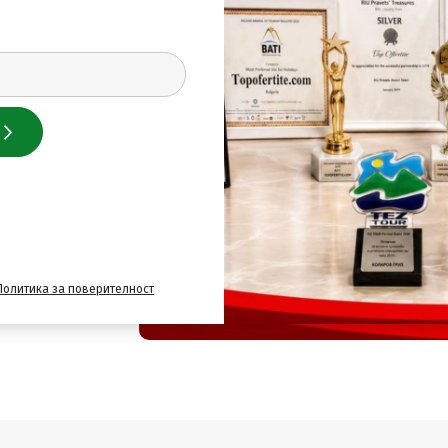
,
Хотели на планина
,
СПА
 Велинград
,
Хотели в село
Хотели в Девин
,
Почивки
ция
,
Почивки в Египет
,
криви
,
Ремонт на баня
,
Награди
и много други.
Политика за поверителност