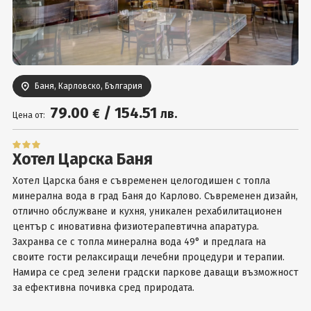
Вход
Баня, Карловско, България
79
.00
/
154
.51
€
лв.
Цена от:
Хотел Царска Баня
Хотел Царска баня е съвременен целогодишен с топла
минерална вода в град Баня до Карлово. Съвременен дизайн,
отлично обслужване и кухня, уникален рехабилитационен
център с иновативна физиотерапевтична апаратура.
Захранва се с топла минерална вода 49° и предлага на
своите гости релаксиращи лечебни процедури и терапии.
Намира се сред зелени градски паркове даващи възможност
за ефективна почивка сред природата.