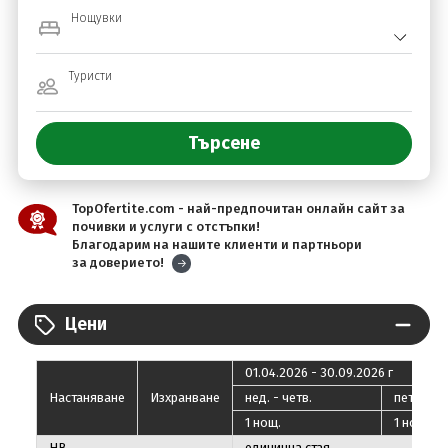
Нощувки
Туристи
TopOfertite.com - най-предпочитан онлайн сайт за
почивки и услуги с отстъпки!
Благодарим на нашите клиенти и партньори
за доверието!
Цени
01.04.2026 - 30.09.2026 г
Настаняване
Изхранване
нед. - четв.
пeт. - съ
1 нощ.
1 нощ.
HB
единична стая