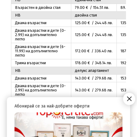
Възрастен в двойна стая
79
.00
€ / 154
.51
лв.
89
.00
€ /
HB
двойна стая
Двама възрастни
125
.00
€ / 244
.48
лв.
135
.00
€ 
Двама възрастни и дете (0-
2.99) на допълнително
125
.00
€ / 244
.48
лв.
135
.00
€ 
легло
Двама възрастни и дете (6-
11.99) на допълнително
172
.00
€ / 336
.40
лв.
187
.00
€ 
легло
Трима възрастни
178
.00
€ / 348
.14
лв.
192
.00
€ 
HB
делукс апартамент
Двама възрастни
143
.00
€ / 279
.68
лв.
153
.00
€ 
Двама възрастни и дете (0-
2.99) на допълнително
143
.00
€ / 279
.68
лв.
153
.00
€ 
легло
Двама възрастни и дете (6-
Абонирай се за най-добрите оферти
11.99) на допълнително
190
.00
€ / 371
.61
лв.
205
.00
€
легло
Трима възрастни
196
.00
€ / 383
.34
лв.
210
.00
€ 
HB
студио с джакузи
Двама възрастни
153
.00
€ / 299
.24
лв.
163
.00
€ 