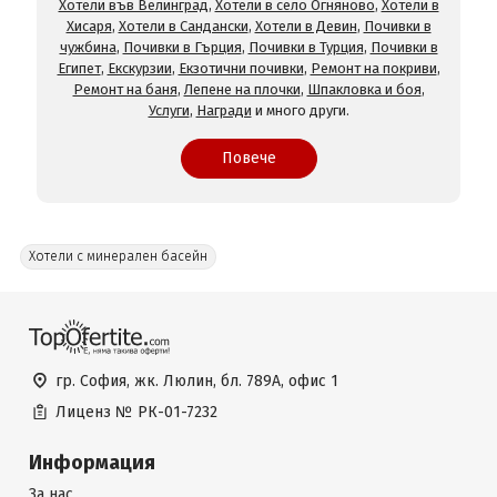
Хотели във Велинград
,
Хотели в село Огняново
,
Хотели в
Хисаря
,
Хотели в Сандански
,
Хотели в Девин
,
Почивки в
чужбина
,
Почивки в Гърция
,
Почивки в Турция
,
Почивки в
Египет
,
Екскурзии
,
Екзотични почивки
,
Ремонт на покриви
,
Ремонт на баня
,
Лепене на плочки
,
Шпакловка и боя
,
Услуги
,
Награди
и много други.
Повече
Хотели с минерален басейн
гр. София, жк. Люлин, бл. 789А, офис 1
Лиценз №
РК-01-7232
Информация
За нас