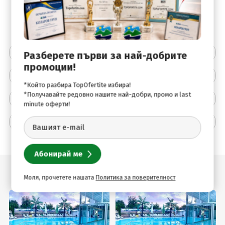
HB
ВИП апартамент с джакузи
Двама възрастни
169
.00
€ / 330
.54
лв.
179
.00
€ 
Цената включва
Разберете първи за най-добрите
промоции!
Цената не включва
*Който разбира TopOfertite избира!
*Получавайте редовно нашите най-добри, промо и last
Описание на хотела
minute оферти!
Допълнителна информация
Подобни оферти
Моля, прочетете нашата
Политика за поверителност