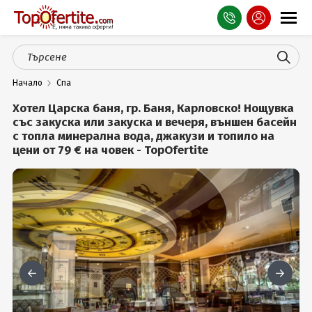
Оферти
Начало
Спа
СПА
Хотел Царска баня, гр. Баня, Карловско! Нощувка
Планина
със закуска или закуска и вечеря, външен басейн
с топла минерална вода, джакузи и топило на
цени от 79 € на човек - TopOfertite
Море
Чужбина
Празници
Турция
Гърция
Услуги