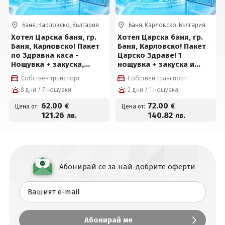
Баня, Карловско, България
Баня, Карловско, България
Хотел Царска баня, гр.
Хотел Царска баня, гр.
Баня, Карловско! Пакет
Баня, Карловско! Пакет
по Здравна каса -
Царско Здраве! 1
Нощувка + закуска,
нощувка + закуска и
вечеря, пакет
вечеря, възможност за
Собствен транспорт
Собствен транспорт
процедури, външен
обяд, 3 лечебни
8 дни / 7 нощувки
2 дни / 1 нощувка
басейн с топла
процедури, външен
минерална вода,
басейн с топла
62
.00
72
.00
€
€
Цена от:
Цена от:
джакузи и топило за 62 €
минерална вода,
121
.26
140
.82
лв.
лв.
на човек на ден
джакузи и топило за 72 €
на човек на ден
Абонирай се за най-добрите оферти