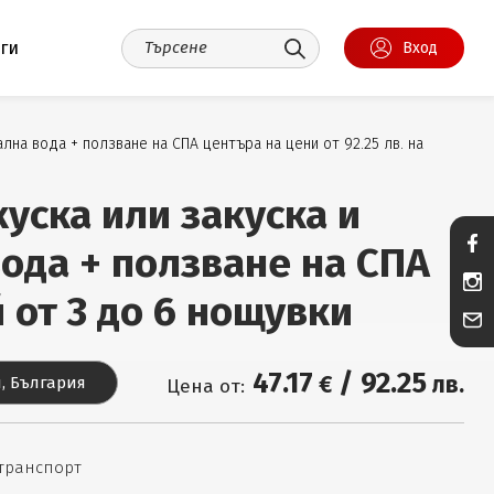
уги
Вход
лна вода + ползване на СПА центъра на цени от 92.25 лв. на
куска или закуска и
ода + ползване на СПА
й от 3 до 6 нощувки
47
.17
/
92
.25
€
лв.
, България
Цена от:
 транспорт