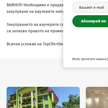
ВАЖНО!!! Необходимо е предаврително да проверите за с
закупуване на ваучерите направете резервация като
Закупуването на ваучерите се извършва само и единст
си запазва правото на промени в цените!
Всички условия на TopOfertite.com
Моля, прочетете нашата