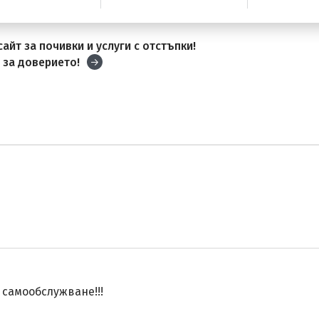
айт за почивки и услуги с отстъпки!
и
за доверието!
 самообслужване!!!