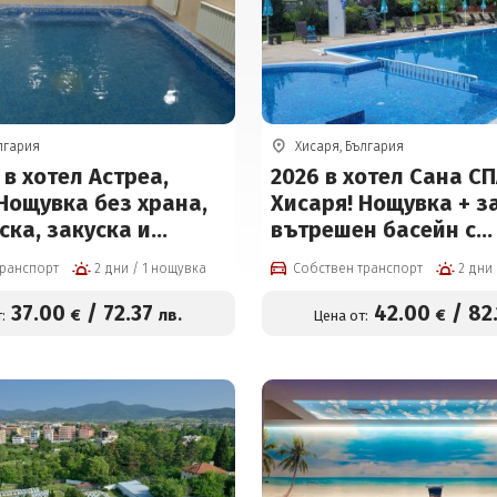
лгария
Хисаря, България
в хотел Астреа,
2026 в хотел Сана СП
Нощувка без храна,
Хисаря! Нощувка + з
ска, закуска и
вътрешен басейн с
и All Inclusive +
минерална вода, въ
транспорт
2 дни / 1 нощувка
Собствен транспорт
 басейн, 2 сауни,
джакузи и СПА пакет
аня и външен басейн
Безплатно за деца до
37
.00
/
72
.37
42
.00
/
82
€
лв.
€
:
Цена от:
ана) на цени от 37 €
цени от 42 € на чове
к