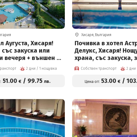
лгария
Хисаря, България
л Аугуста, Хисаря!
Почивка в хотел Аст
 със закуска или
Делукс, Хисаря! Нощ
и вечеря + външен и
храна, със закуска, 
н басейн с
вечеря или All Inclus
транспорт
2 дни / 1 нощувка
Собствен транспорт
на вода + ползване
център и Безплатно 
центъра
възрастен или дете 
51
.00
/
99
.75
53
.00
/
103
€
лв.
€
:
Цена от:
от 53 евро на човек