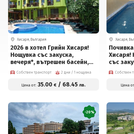
Хисаря, България
Хисаря, Бъ
2026 в хотел Грийн Хисаря!
Почивка 
Нощувка със закуска,
Хисаря! 
вечеря*, вътрешен басейн,
със заку
сауна и парна баня
вечеря ил
Собствен транспорт
2 дни / 1 нощувка
Собствен 
вътрешен
парна б
35
.00
/
68
.45
€
лв.
Цена от:
Цена от
(БХ Герг
на чове
-20%