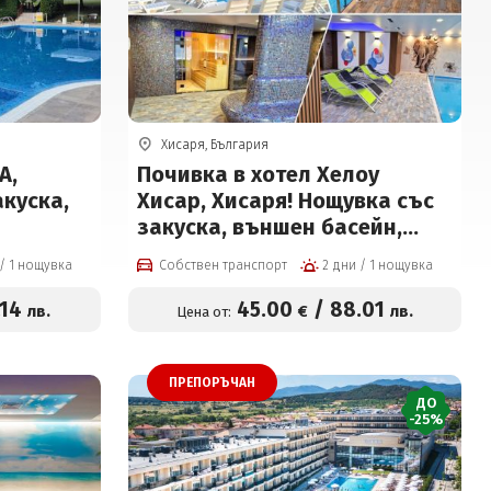
Хисаря, България
А,
Почивка в хотел Хелоу
акуска,
Хисар, Хисаря! Нощувка със
закуска, външен басейн,
ншно
вътрешен минерален с
2 дни / 1 нощувка
Собствен транспорт
2 дни / 1 нощувка
 и
джакузи, сауна и парна баня
 12 г на
на цени от 45 € на човек
.14
45
.00
/
88
.01
лв.
€
лв.
Цена от:
к
ПРЕПОРЪЧАН
ДО
-25%