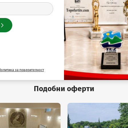
вободни места на тел: 0883 222 024 (Пон - петък 9:00 - 20:
 представите кода и паролата на ваучерите! Представет
вено от сайта на TopOfertite.com, в противен случай не
Политика за поверителност
Подобни оферти