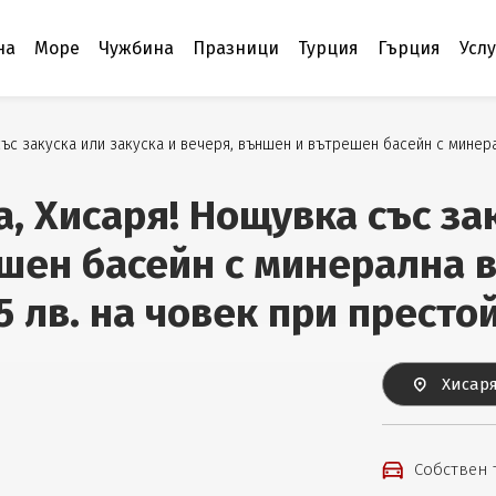
на
Море
Чужбина
Празници
Турция
Гърция
Усл
със закуска или закуска и вечеря, външен и вътрешен басейн с минера
а, Хисаря! Нощувка със за
шен басейн с минерална в
5 лв. на човек при престо
Хисаря
Собствен