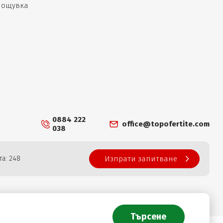
 нощувка
0884 222
office@topofertite.com
038
а: 248
Изпрати запитване