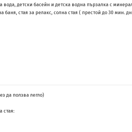
 вода, детски басейн и детска водна пързалка с минера
а баня, стая за релакс, солна стая ( престой до 30 мин. д
без да ползва легло)
а стая:
/