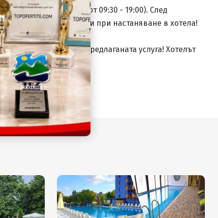
00 ч.събота и неделя от 09:30 - 19:00). След
е ваучерите разпечатани при настаняване в хотела!
 носим отговорност за предлаганата услуга! Хотелът