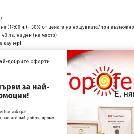
/
не (17:00 ч.) - 50% от цената на нощувката/при възможно
0 лв. на ден (на място)
а ваучер!
най-добрите оферти
ч.
първи за най-
омоции!
rtite избира!
о нашите най-добри, промо