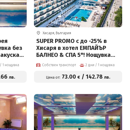
Хисаря, България
рея
SUPER PROMO с до -25% в
увка без
Хисаря в хотел ЕМПАЙЪР
закуска и
БАЛНЕО & СПА 5*! Нощувка
ive + СПА
със закуска, вечеря, външни
2 дни / 1 нощувка
Собствен транспорт
2 дни / 1 нощувка
за 3-ти
и вътрешен басейни с
на цени
минерална вода, СПА зона и
.66
73
.00
/
142
.78
лв.
€
лв.
Цена от:
детски кът + Безплатно за
дете до 12г