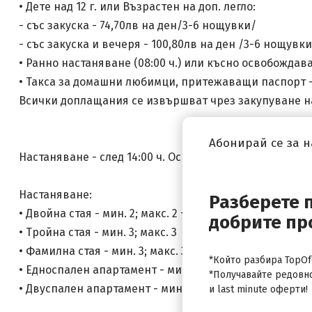
• Дете над 12 г. или Възрастен на доп. легло:
- със закуска - 74,70лв на ден/3-6 нощувки/
- със закуска и вечеря - 100,80лв на ден /3-6 нощувки
• Ранно настаняване (08:00 ч.) или късно освобождава
• Такса за домашни любимци, притежаващи паспорт - 4
Всички доплащания се извършват чрез закупуване н
Абонирай се за 
Настаняване - след 14:00 ч. Освобождаване - до 12:00 
Настаняване:
Разберете 
• Двойна стая - мин. 2; макс. 2 + 1
добрите пр
• Тройна стая - мин. 3; макс. 3
• Фамилна стая - мин. 3; макс. 3 + 1
*Който разбира TopOfe
• Едноспален апартамент - мин. 2; макс. 2 + 1
*Получавайте редовн
• Двуспален апартамент - мин. 4; макс. 4 + 1
и last minute оферти!