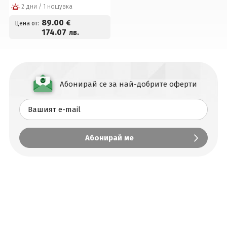
2 дни / 1 нощувка
съоръженията на
комплекс Котвата
89
.00
€
Цена от:
174
.07
лв.
Абонирай се за най-добрите оферти