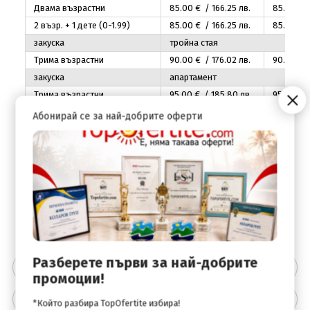
Двама възрастни
85
.00
€ / 166
.25
лв.
85
.00
€ /
2 възр. + 1 дете (0-1.99)
85
.00
€ / 166
.25
лв.
85
.00
€ /
закуска
тройна стая
Трима възрастни
90
.00
€ / 176
.02
лв.
90
.00
€ /
закуска
апартамент
Трима възрастни
95
.00
€ / 185
.80
лв.
95
.00
€ /
Четирима възрастни
100
.00
€ / 195
.58
лв.
100
.00
€ 
Абонирай се за най-добрите оферти
2 възр. + 2 деца (0-11.99)(0-
100
.00
€ / 195
.58
лв.
100
.00
€ 
11.99)
закуска
фамилен апартамент
2 възр. + 2 деца (2-11.99)(2-
95
.00
€ / 185
.80
лв.
95
.00
€ /
11.99)
Разберете първи за най-добрите
Цената включва
промоции!
Цената не включва
*Който разбира TopOfertite избира!