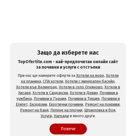
Защо да изберете нас
TopOfertite.com - най-предпочитан онлайн сайт
за почивки и услуги с отстъпки
При нас ще намерите оферти за
Хотели на море
,
Хотели
на планина
,
СПА хотели
,
Хотели с минерален басейн
,
Хотели във Велинград
,
Хотели в село Огняново
,
Хотели в
Хисаря
,
Хотели в Сандански
,
Хотели в Девин
,
Почивки в
чужбина
,
Почивки в Гърция
,
Почивки в Турция
,
Почивки в
Египет
,
Екскурзии
,
Екзотични почивки
,
Ремонт на покриви
,
Ремонт на баня
,
Лепене на плочки
,
Шпакловка и боя
,
Услуги
,
Награди
и много други.
Повече