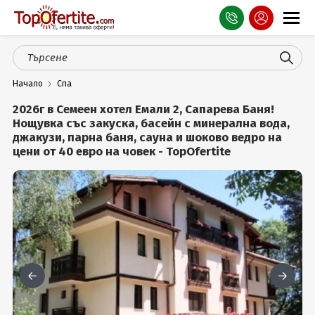
Оферти
Начало
Спа
СПА
2026г в Семеен хотел Емали 2, Сапарева Баня!
Планина
Нощувка със закуска, басейн с минерална вода,
джакузи, парна баня, сауна и шоково ведро на
цени от 40 евро на човек - TopOfertite
Море
Чужбина
Празници
Турция
Гърция
Услуги