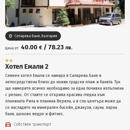
Вход
Сепарева баня, България
40
.00
/
78
.23
€
лв.
Цена от:
Хотел Емали 2
Семеен хотел Емали се намира в Сапарева Баня в
непосредствена близо до новия градски плаж и банята. Тук
ще намерите всичко необходимо за една почивка изпълнена
с релакс. От стаите се открива красива гледка към
планината Рила и планина Верила, а в спа центъра може да
се насладите на минерален басейн, джакузи, сауна, парна
баня, шоково ведро и фитнес.
Собствен транспорт