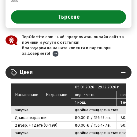
TopOfertite.com - най-предпочитан онлайн сайт за
почивки и услуги с отстъпки!
Благодарим на нашите клиенти и партньори
за доверието!
Цени
05.01.2026 - 29.12.2026 г
Настаняване
Изхранване
нед. - четв.
пeт. - съ
1 нощ.
1 нощ.
закуска
двойна стандартна стая
Двама възрастни
80
.00
€ / 156
.47
лв.
80
.00
€ 
2 възр. + 1 дете (0-1.99)
80
.00
€ / 156
.47
лв.
80
.00
€ 
закуска
двойна стандартна стая плюс