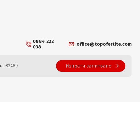
0884 222
office@topofertite.com
038
та: 82489
Изпрати запитване