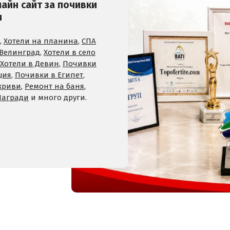
лайн сайт за почивки
и
,
Хотели на планина
,
СПА
 Велинград
,
Хотели в село
Хотели в Девин
,
Почивки
ция
,
Почивки в Египет
,
криви
,
Ремонт на баня
,
Награди
и много други.