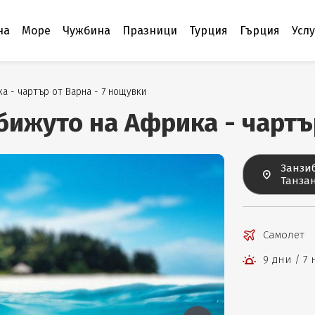
на
Море
Чужбина
Празници
Турция
Гърция
Усл
а - чартър от Варна - 7 нощувки
ижуто на Африка - чартър
Занзиб
Танза
Самолет
9 дни / 7