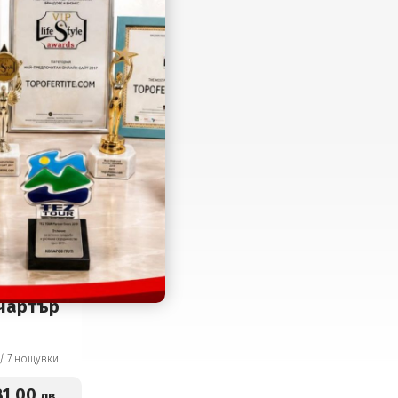
 -
 чартър
и
9 дни / 7 нощувки
81
.00
лв.