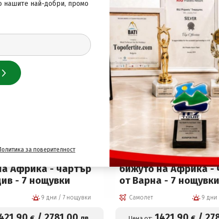
о нашите най-добри, промо
Подобни оферти
Танзания
Занзибар, Танзания
Политика за поверителност
 В ЗАНЗИБАР -
ПОЧИВКА В ЗАНЗИБАР
на Африка - чартър
бижуто на Африка -
ив - 7 нощувки
от Варна - 7 нощувк
9 дни / 7 нощувки
Самолет
421
.90
/
2781
.00
1421
.90
/
27
€
лв.
€
Цена от: