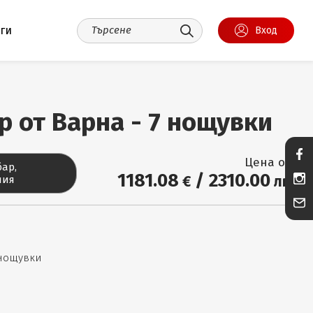
уги
Вход
 от Варна - 7 нощувки
Цена от:
ар,
1181
.08
/
2310
.00
€
лв.
ния
 нощувки