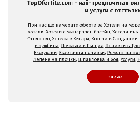
TopOfertite.com - най-предпочитан он
и услуги с отстъпк
При нас ще намерите оферти за
Хотели на море
хотели
,
Хотели с минерален басейн
,
Хотели във
Огняново
,
Хотели в Хисаря
,
Хотели в Сандански
,
в чужбина
,
Почивки в Гърция
,
Почивки в Тур
Екскурзии
,
Екзотични почивки
,
Ремонт на по
Лепене на плочки
,
Шпакловка и боя
,
Услуги
,
Повече