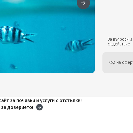
За въпроси и
съдействие
Код на офер
айт за почивки и услуги с отстъпки!
и
за доверието!