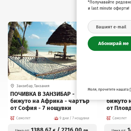
*Получавайте редовн
и last minute оферти!
Занзибар, Танзания
Занзибар, 
Моля, прочетете нашата
ПОЧИВКА В ЗАНЗИБАР -
ПОЧИВКА
бижуто на Африка - чартър
бижуто 
от София - 7 нощувки
от Пловд
Самолет
9 дни / 7 нощувки
Самолет
1388
.67
/
2716
.00
1
€
лв.
Цена от:
Цена от: