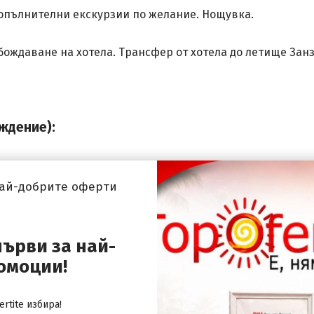
допълнителни екскурзии по желание. Нощувка.
бождаване на хотела. Трансфер от хотела до летище Занз
ждение):
 Хейх
най-добрите оферти
4* автобус.
първи за най-
омоции!
rtite избира!