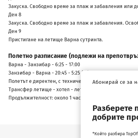
Закуска. Свободно време за плаж и забавления или 
Ден 8
Закуска. Свободно време за плаж и забавления. Осво
Ден 9
Пристигане на летище Варна сутринта.
Полетно разписание (подлежи на препотвръ
Варна - Занзибар - 6:25 - 17:00
Занзибар - Варна - 20:45 - 5:25 (+1)
Полетът е директен, с техническо спиране в Шарм Ел
Абонирай се за 
Трансфер летище - хотел - летище:
Продължителност: около 1 час 30 минути в посока с 3/
Разберете 
добрите пр
*Който разбира TopOfe