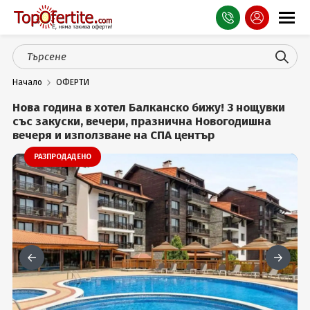
Оферти
Начало
ОФЕРТИ
СПА
Нова година в хотел Балканско бижу! 3 нощувки
Планина
със закуски, вечери, празнична Новогодишна
вечеря и използване на СПА център
Море
РАЗПРОДАДЕНО
Чужбина
Празници
Турция
Гърция
Услуги