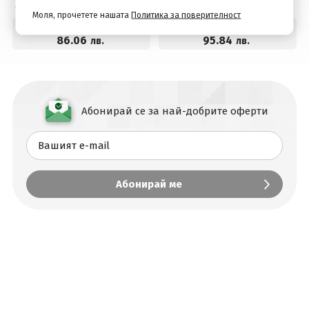
2 дни / 1 нощувка
2 дни / 1 нощувка
човек
Моля, прочетете нашата
Политика за поверителност
44
.00
49
.00
€
€
Цена от:
Цена от:
86
.06
95
.84
лв.
лв.
Абонирай се за най-добрите оферти