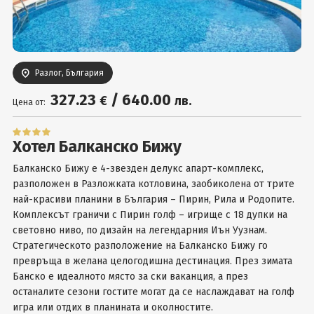
Вход
Разлог, България
327
.23
/
640
.00
€
лв.
Цена от:
Хотел Балканско Бижу
Балканско Бижу е 4-звезден делукс апарт-комплекс,
разположен в Разложката котловина, заобиколена от трите
най-красиви планини в България – Пирин, Рила и Родопите.
Комплексът граничи с Пирин голф – игрище с 18 дупки на
световно ниво, по дизайн на легендарния Иън Уузнам.
Стратегическото разположение на Балканско Бижу го
превръща в желана целогодишна дестинация. През зимата
Банско е идеалното място за ски ваканция, а през
останалите сезони гостите могат да се наслаждават на голф
игра или отдих в планината и околностите.