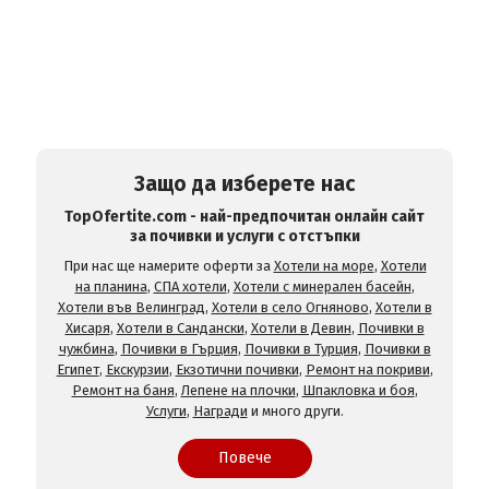
Защо да изберете нас
TopOfertite.com - най-предпочитан онлайн сайт
за почивки и услуги с отстъпки
При нас ще намерите оферти за
Хотели на море
,
Хотели
на планина
,
СПА хотели
,
Хотели с минерален басейн
,
Хотели във Велинград
,
Хотели в село Огняново
,
Хотели в
Хисаря
,
Хотели в Сандански
,
Хотели в Девин
,
Почивки в
чужбина
,
Почивки в Гърция
,
Почивки в Турция
,
Почивки в
Египет
,
Екскурзии
,
Екзотични почивки
,
Ремонт на покриви
,
Ремонт на баня
,
Лепене на плочки
,
Шпакловка и боя
,
Услуги
,
Награди
и много други.
Повече