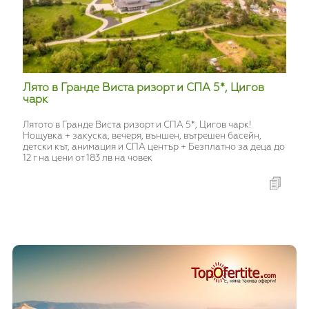
Лято в Гранде Виста ризорт и СПА 5*, Цигов
чарк
Лятото в Гранде Виста ризорт и СПА 5*, Цигов чарк!
Нощувка + закуска, вечеря, външен, вътрешен басейн,
детски кът, анимация и СПА център + Безплатно за деца до
12 г на цени от 183 лв на човек