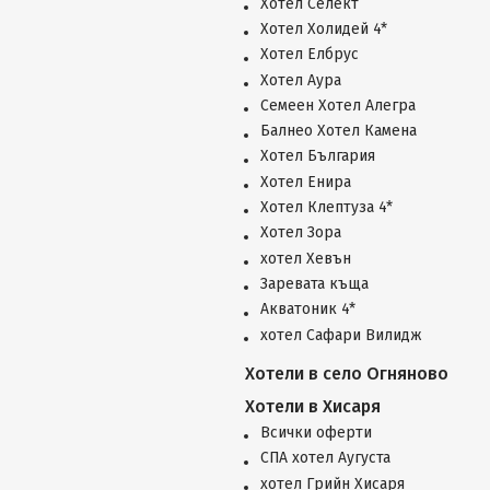
Хотел Селект
Хотел Холидей 4*
Хотел Елбрус
Хотел Аура
Семеен Хотел Алегра
Балнео Хотел Камена
Хотел България
Хотел Енира
Хотел Клептуза 4*
Хотел Зора
хотел Хевън
Заревата къща
Акватоник 4*
хотел Сафари Вилидж
Хотели в село Огняново
Хотели в Хисаря
Всички оферти
СПА хотел Аугуста
хотел Грийн Хисаря