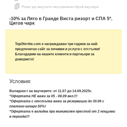
Може да закупите неограничен брой ваучери
-10% за Лято в Гранде Виста ризорт и СПА 5*,
Цигов чарк
TopOfertite.com е награждаван три години за най-
предпочитан сайт за почивки и услуги с отстъпки!
Благодарим на нашите клиенти и партньори за
доверието!
Условия:
Валидност на ваучерите: от 11.07 до 14.09.2025г.
*Офертата НЕ важи за 05 - 08.09 вкл.!!!
*Офертата с отстъпка важи за резервации до 30.06 с
платено капаро 50%!
*Офертата е валидна при минимален престой от 2 нощувки
в периода!!!