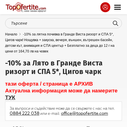
Спа
Начало
-10% за лятна почивка в Гранде Виста ризорт и СПА 5*,
Планина
Цигов чарк! Нощувка + закуска, вечеря, външен, вътрешен басейн,
детски кът, анимация и СПА център + Безплатно за деца до 12 г на
Море
цени от 164,70 лв на човек
Чужбина
-10% за Лято в Гранде Виста
ризорт и СПА 5*, Цигов чарк
Празници
тази оферта / страница е АРХИВ
Балнеология
Актуална информация може да намерите
ТУК
Услуги
За въпроси и съдействие може да се свържете с нас на тел.
ОФЕРТИ
0884 222 038
office@topofertite.com
или e-mail: