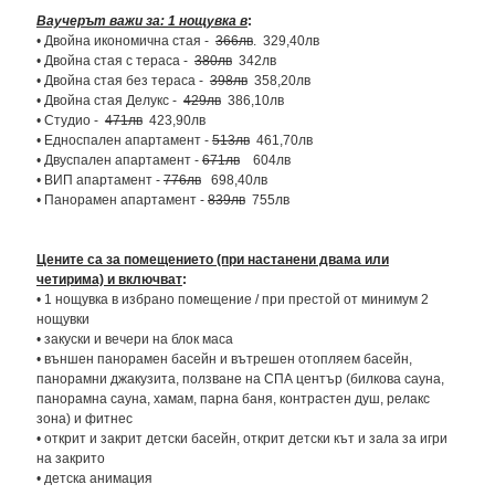
Ваучерът важи за: 1 нощувка в
:
• Двойна икономична стая -
366лв
. 329,40лв
• Двойна стая с тераса -
380лв
342лв
• Двойна стая без тераса -
398лв
358,20лв
• Двойна стая Делукс -
429лв
386,10лв
• Студио -
471лв
423,90лв
• Едноспален апартамент -
513лв
461,70лв
• Двуспален апартамент -
671лв
604лв
• ВИП апартамент -
776лв
698,40лв
• Панорамен апартамент -
839лв
755лв
Цените са за помещението (при настанени двама или
четирима) и включват
:
• 1 нощувка в избрано помещение / при престой от минимум 2
нощувки
• закуски и вечери на блок маса
• външен панорамен басейн и вътрешен отопляем басейн,
панорамни джакузита, ползване на СПА център (билкова сауна,
панорамна сауна, хамам, парна баня, контрастен душ, релакс
зона) и фитнес
• открит и закрит детски басейн, открит детски кът и зала за игри
на закрито
• детска анимация