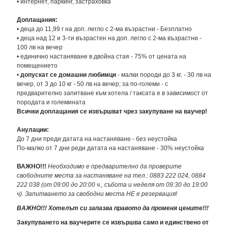
• интернет, паркинг, застраховка
Доплащания:
• деца до 11,99 г на доп. легло с 2-ма възрастни - Безплатно
• деца над 12 и 3-ти възрастен на доп. легло с 2-ма възрастни -
100 лв на вечер
• единично настаняване в двойна стая - 75% от цената на
помещението
•
допускат се домашни любимци
- малки породи до 3 кг. - 30 лв на
вечер, от 3 до 10 кг - 50 лв на вечер; за по-големи - с
предварително запитване към хотела / таксата е в зависимост от
породата и големината
Всички доплащания се извършват чрез закупуване на ваучер!
Анулации:
До 7 дни преди датата на настаняване - без неустойка
По-малко от 7 дни реди датата на настаняване - 30% неустойка
ВАЖНО!!!
Необходимо е предварително да проверите
свободните места за настаняване на тел.: 0883 222 024, 0884
222 038 (от 09:00 до 20:00 ч., събота и неделя от 09:30 до 19:00
ч). Запитването за свободни места НЕ е резервация!
ВАЖНО!!!
Хотелът си запазва правото да променя цените!!!
Закупуването на ваучерите се извършва само и единствено от