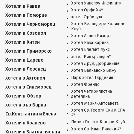
Хотел Уинслоу Инфинити
Хотели в Равда
Хотел Орфей 4*
Хотели в Поморие
хотел Орбилукс
Хотели в Черноморец
Хотел Белведере Холидей
Клуб
Хотели в Созопол
Хотел Аспен Ризорт
Хотели в Китен
Хотел Каза Карина
Хотел Елегант Лукс
Хотели в Приморско
хотел Ривърсайд 4*
Хотели в Царево
Хотел Друм, Добринище
Хотели в Лозенец
Хотел Балканско Бижу
хотели в Ахтопол
Парк хотел Гардения
Хотел Френдс
хотели в Синеморец
Хотел Четирилистна
Хотели в Обзор
детелина
Хотел Мария-Антоанета
хотели във Варна
Хотел Св. Георги Ски и СПА
Св.Константин и Елена
4*
Пирин Голф и Кънтри Клуб
Хотели в Кранево
Хотел Св. Иван Рилски 4*
Хотели в Златни пясъци