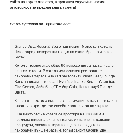
сайта на TopOfertite.com, в противен случай не носим
отговорност за предлаганата услуга!
Всички условия на Тopofertite.com
Grande Vista Resort & Spa е най-новият 5-звезден хотел в
Цигов чарк, с невероятна гледка на самия бряг на язовир
Батак.
Хотелът разполага с общо 90 помещения за настаняване
на своите гости. В хотела има основен ресторант с
панорамна тераса, A la cart ресторант Golden Вear, Lounge
Bar с панорамна тераса, Пуул бар Гранде Виста, Уиски бар
Che Gevara, Лоби бар, СПА бар Gaia, Нощен клуб Гранде
Виста.
За децата в хотела има дневна анимация, открит детски кът,
открит и закрит детски басейн, зала за игри на закрито.
СПА центърът на хотела се простира на 1200 кв.м и
предлага широк спектър от всякакви спа и релаксиращи
процедури, масажи и терапии. Ще се насладите на
панорамен външен басейн, топъл закрит басейн, две