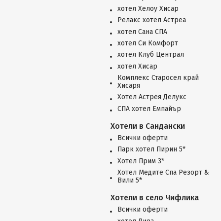
хотел Хелоу Хисар
Релакс хотел Астреа
хотел Сана СПА
хотел Си Комфорт
хотел Клуб Централ
хотел Хисар
Комплекс Старосел край
Хисаря
Хотел Астрея Делукс
СПА хотел Емпайър
Хотели в Сандански
Всички оферти
Парк хотел Пирин 5*
Хотел Прим 3*
Хотел Медите Спа Резорт &
Вили 5*
Хотели в село Чифлика
Всички оферти