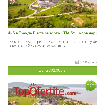
4=5 в Гранде Виста ризорт и СПА 5*, Цигов чарк
4=5 в Гранде Виста ризорт и СПА 5*, Цигов чарк! 4 нощувки
на цената на 5 + закуски, вечери, вън...
73
Ваучера
Цена 732.00 лв.
ТОП