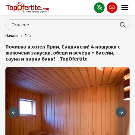
Оферти
Начало
Спа
СПА
Почивка в хотел Прим, Сандански! 4 нощувки с
Планина
включени закуски, обеди и вечери + басейн,
сауна и парна баня! - TopOfertite
Море
Чужбина
Празници
Турция
Гърция
Услуги