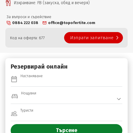
Изхранване: FB (закуска, обяд и вечеря)
За въпроси и съдействие
0884 222 038
office@topofertite.com
Изпрати запитване
Код на оферта: 677
Резервирай онлайн
Настаняване
Нощувки
Туристи