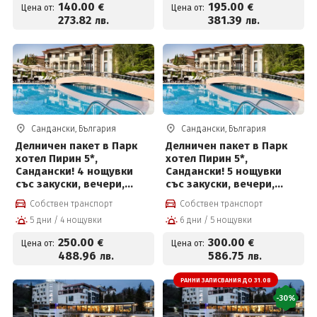
140
.00
195
.00
€
€
Цена от:
Цена от:
273
.82
381
.39
лв.
лв.
Сандански, България
Сандански, България
Делничен пакет в Парк
Делничен пакет в Парк
хотел Пирин 5*,
хотел Пирин 5*,
Сандански! 4 нощувки
Сандански! 5 нощувки
със закуски, вечери,
със закуски, вечери,
масаж, басейн с
масаж, басейн с
Собствен транспорт
Собствен транспорт
минерална вода и СПА
минерална вода и СПА
5 дни / 4 нощувки
6 дни / 5 нощувки
център на цени от 250
център на цени от 300
евро на човек
евро на човек
250
.00
300
.00
€
€
Цена от:
Цена от:
488
.96
586
.75
лв.
лв.
РАННИ ЗАПИСВАНИЯ ДО 31.08
-30%