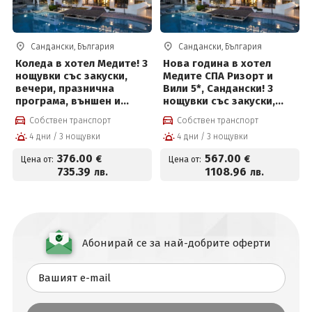
Сандански, България
Сандански, България
Коледа в хотел Медите! 3
Нова година в хотел
нощувки със закуски,
Медите СПА Ризорт и
вечери, празнична
Вили 5*, Сандански! 3
програма, външен и
нощувки със закуски,
вътрешен басейн с
вечери, Новогодишна
Собствен транспорт
Собствен транспорт
минерална вода, СПА
вечеря с богата
4 дни / 3 нощувки
4 дни / 3 нощувки
център и Безплатно за
програма, брънч, открит
деца до 12г на цени от
и закрит басейн с
376
.00
567
.00
€
€
Цена от:
Цена от:
376 евро на човек
минерална вода, външно
735
.39
1108
.96
лв.
лв.
джакузи, СПА център и
Безплатно за деца до 12г
на цени от 567 евро на
човек
Абонирай се за най-добрите оферти