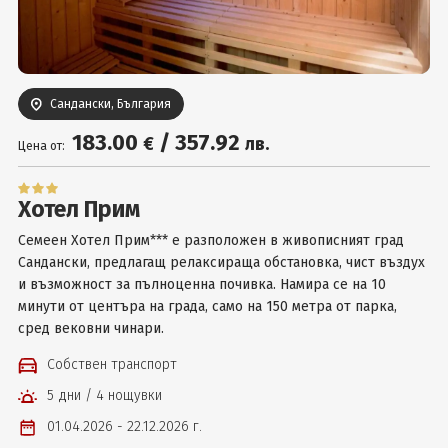
Вход
Сандански, България
183
.00
/
357
.92
€
лв.
Цена от:
Хотел Прим
Семеен Хотел Прим*** е разположен в живописният град
Сандански, предлагащ релаксираща обстановка, чист въздух
и възможност за пълноценна почивка. Намира се на 10
минути от центъра на града, само на 150 метра от парка,
сред вековни чинари.
Собствен транспорт
5 дни / 4 нощувки
01.04.2026 - 22.12.2026 г.