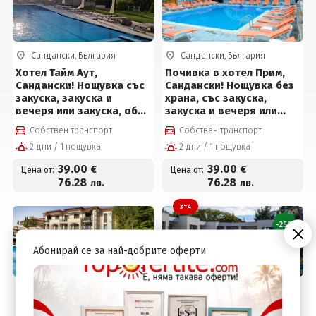
Сандански, България
Сандански, България
Хотел Тайм Аут,
Почивка в хотел Прим,
Сандански! Нощувка със
Сандански! Нощувка без
закуска, закуска и
храна, със закуска,
вечеря или закуска, обяд
закуска и вечеря или
и вечеря, външен и
пълен пансион + басейн,
Собствен транспорт
Собствен транспорт
вътрешен басейн, детски
сауна и парна баня на
2 дни / 1 нощувка
2 дни / 1 нощувка
басейн и джакузи на
цени от 39 € на човек
цени от 39 € на човек
39
.00
39
.00
€
€
Цена от:
Цена от:
76
.28
76
.28
лв.
лв.
3=4
-25%
Абонирай се за най-добрите оферти
Сандански, България
Сандански, България
2026г в Парк хотел
3=4 в хотел Медите СПА