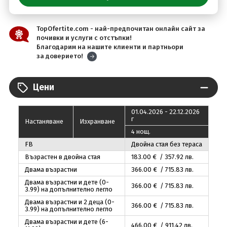
TopOfertite.com - най-предпочитан онлайн сайт за
почивки и услуги с отстъпки!
Благодарим на нашите клиенти и партньори
за доверието!
Цени
01.04.2026 - 22.12.2026
г
Настаняване
Изхранване
4 нощ.
FB
Двойна стая без тераса
Възрастен в двойна стая
183
.00
€ / 357
.92
лв.
Двама възрастни
366
.00
€ / 715
.83
лв.
Двама възрастни и дете (0-
366
.00
€ / 715
.83
лв.
3.99) на допълнително легло
Двама възрастни и 2 деца (0-
366
.00
€ / 715
.83
лв.
3.99) на допълнително легло
Двама възрастни и дете (6-
466
.00
€ / 911
.42
лв.