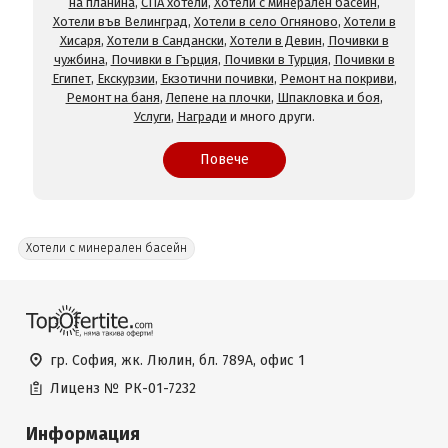
на планина
,
СПА хотели
,
Хотели с минерален басейн
,
Хотели във Велинград
,
Хотели в село Огняново
,
Хотели в
Хисаря
,
Хотели в Сандански
,
Хотели в Девин
,
Почивки в
чужбина
,
Почивки в Гърция
,
Почивки в Турция
,
Почивки в
Египет
,
Екскурзии
,
Екзотични почивки
,
Ремонт на покриви
,
Ремонт на баня
,
Лепене на плочки
,
Шпакловка и боя
,
Услуги
,
Награди
и много други.
Повече
Хотели с минерален басейн
гр. София, жк. Люлин, бл. 789А, офис 1
Лиценз №
РК-01-7232
Информация